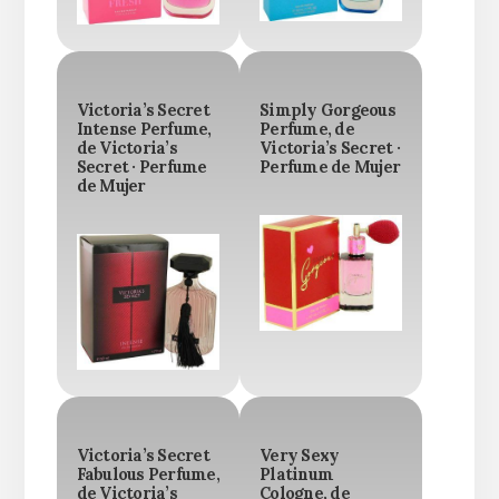
Victoria’s Secret
Simply Gorgeous
Intense Perfume,
Perfume, de
de Victoria’s
Victoria’s Secret ·
Secret · Perfume
Perfume de Mujer
de Mujer
Victoria’s Secret
Very Sexy
Fabulous Perfume,
Platinum
de Victoria’s
Cologne, de