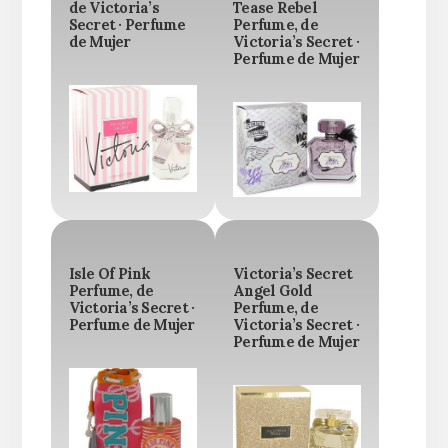
de Victoria’s
Tease Rebel
Secret · Perfume
Perfume, de
de Mujer
Victoria’s Secret ·
Perfume de Mujer
Isle Of Pink
Victoria’s Secret
Perfume, de
Angel Gold
Victoria’s Secret ·
Perfume, de
Perfume de Mujer
Victoria’s Secret ·
Perfume de Mujer