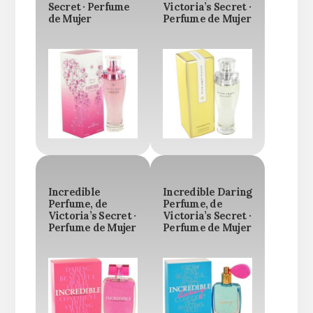
Secret · Perfume
Victoria’s Secret ·
de Mujer
Perfume de Mujer
Incredible
Incredible Daring
Perfume, de
Perfume, de
Victoria’s Secret ·
Victoria’s Secret ·
Perfume de Mujer
Perfume de Mujer