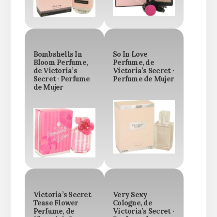
Bombshells In
So In Love
Bloom Perfume,
Perfume, de
de Victoria’s
Victoria’s Secret ·
Secret · Perfume
Perfume de Mujer
de Mujer
Victoria’s Secret
Very Sexy
Tease Flower
Cologne, de
Perfume, de
Victoria’s Secret ·