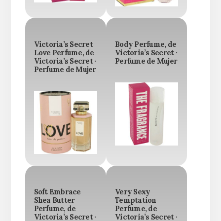
Victoria’s Secret
Body Perfume, de
Love Perfume, de
Victoria’s Secret ·
Victoria’s Secret ·
Perfume de Mujer
Perfume de Mujer
Soft Embrace
Very Sexy
Shea Butter
Temptation
Perfume, de
Perfume, de
Victoria’s Secret ·
Victoria’s Secret ·