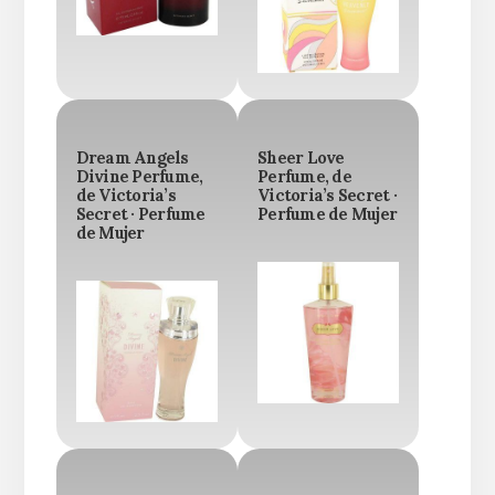
Dream Angels
Sheer Love
Divine Perfume,
Perfume, de
de Victoria’s
Victoria’s Secret ·
Secret · Perfume
Perfume de Mujer
de Mujer