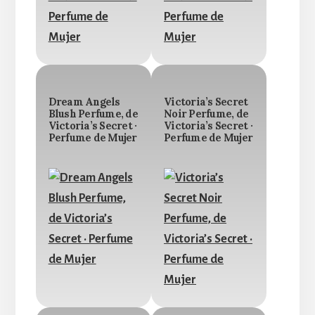
Dream Angels
Victoria’s Secret
Blush Perfume, de
Noir Perfume, de
Victoria’s Secret ·
Victoria’s Secret ·
Perfume de Mujer
Perfume de Mujer