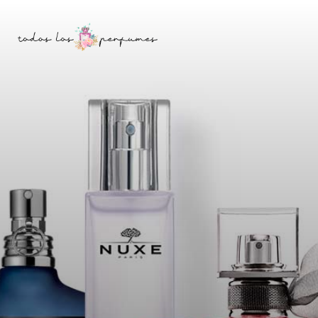
Saltar
Skip
a
to
la
content
barra
lateral
principal