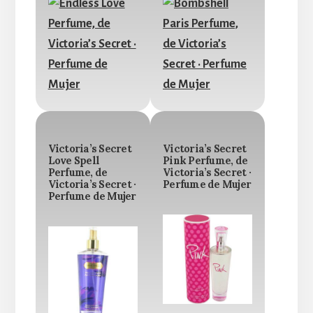
Victoria’s Secret
Victoria’s Secret
Love Spell
Pink Perfume, de
Perfume, de
Victoria’s Secret ·
Victoria’s Secret ·
Perfume de Mujer
Perfume de Mujer