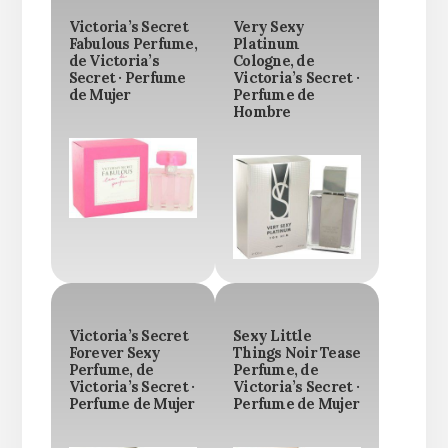
Victoria’s Secret
Very Sexy
Fabulous Perfume,
Platinum
de Victoria’s
Cologne, de
Secret · Perfume
Victoria’s Secret ·
de Mujer
Perfume de
Hombre
Victoria’s Secret
Sexy Little
Forever Sexy
Things Noir Tease
Perfume, de
Perfume, de
Victoria’s Secret ·
Victoria’s Secret ·
Perfume de Mujer
Perfume de Mujer