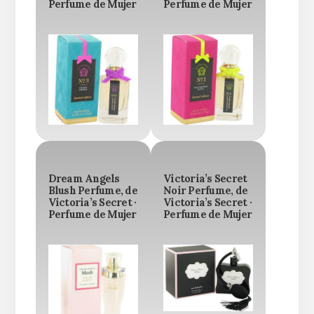
Perfume de Mujer
Perfume de Mujer
Dream Angels
Victoria’s Secret
Blush Perfume, de
Noir Perfume, de
Victoria’s Secret ·
Victoria’s Secret ·
Perfume de Mujer
Perfume de Mujer