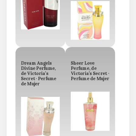
Dream Angels
Sheer Love
Divine Perfume,
Perfume, de
de Victoria’s
Victoria’s Secret ·
Secret · Perfume
Perfume de Mujer
de Mujer