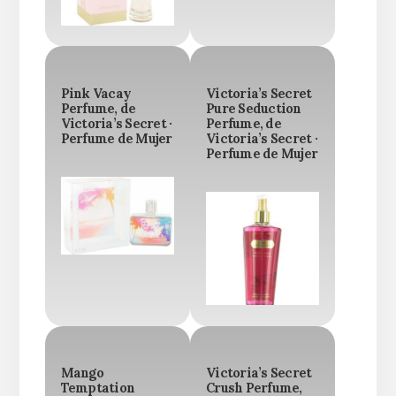
Pink Vacay
Victoria’s Secret
Perfume, de
Pure Seduction
Victoria’s Secret ·
Perfume, de
Perfume de Mujer
Victoria’s Secret ·
Perfume de Mujer
Mango
Victoria’s Secret
Temptation
Crush Perfume,