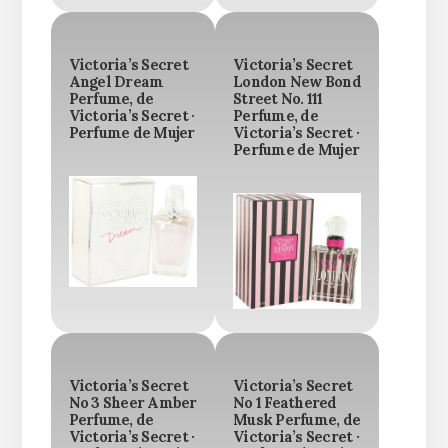
Victoria’s Secret
Victoria’s Secret
Angel Dream
London New Bond
Perfume, de
Street No. 111
Victoria’s Secret ·
Perfume, de
Perfume de Mujer
Victoria’s Secret ·
Perfume de Mujer
Victoria’s Secret
Victoria’s Secret
No 3 Sheer Amber
No 1 Feathered
Perfume, de
Musk Perfume, de
Victoria’s Secret ·
Victoria’s Secret ·