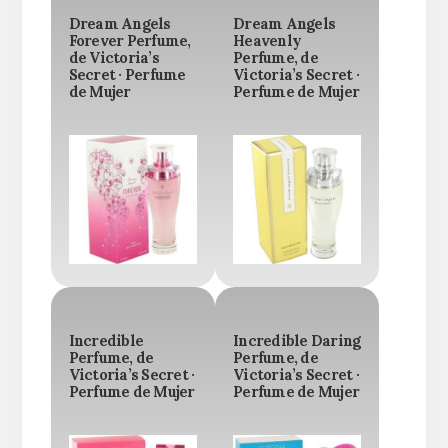
Dream Angels
Dream Angels
Forever Perfume,
Heavenly
de Victoria’s
Perfume, de
Secret · Perfume
Victoria’s Secret ·
de Mujer
Perfume de Mujer
Incredible
Incredible Daring
Perfume, de
Perfume, de
Victoria’s Secret ·
Victoria’s Secret ·
Perfume de Mujer
Perfume de Mujer