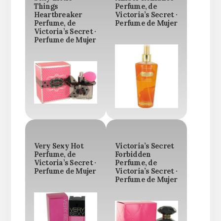
Things
Perfume, de
Heartbreaker
Victoria’s Secret ·
Perfume, de
Perfume de Mujer
Victoria’s Secret ·
Perfume de Mujer
Very Sexy Hot
Victoria’s Secret
Perfume, de
Forbidden
Victoria’s Secret ·
Perfume, de
Perfume de Mujer
Victoria’s Secret ·
Perfume de Mujer