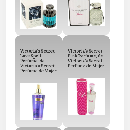
Victoria’s Secret
Victoria’s Secret
Love Spell
Pink Perfume, de
Perfume, de
Victoria’s Secret ·
Victoria’s Secret ·
Perfume de Mujer
Perfume de Mujer