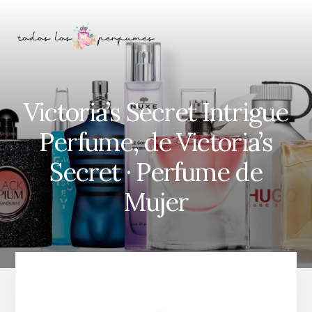
Saltar
Skip
a
to
la
content
barra
lateral
principal
Victoria’s Secret Intrigue
Perfume, de Victoria’s
Secret · Perfume de
Mujer