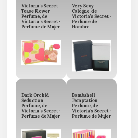
Victoria’s Secret
Very Sexy
Tease Flower
Cologne, de
Perfume, de
Victoria’s Secret ·
Victoria’s Secret ·
Perfume de
Perfume de Mujer
Hombre
Dark Orchid
Bombshell
Seduction
Temptation
Perfume, de
Perfume, de
Victoria’s Secret ·
Victoria’s Secret ·
Perfume de Mujer
Perfume de Mujer