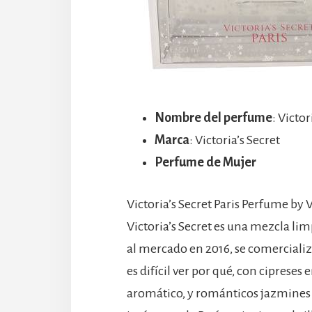
Nombre del perfume
: Victo
Marca
: Victoria’s Secret
Perfume de Mujer
Victoria’s Secret Paris Perfume by Vi
Victoria’s Secret es una mezcla lim
al mercado en 2016, se comerciali
es difícil ver por qué, con cipreses
aromático, y románticos jazmines 