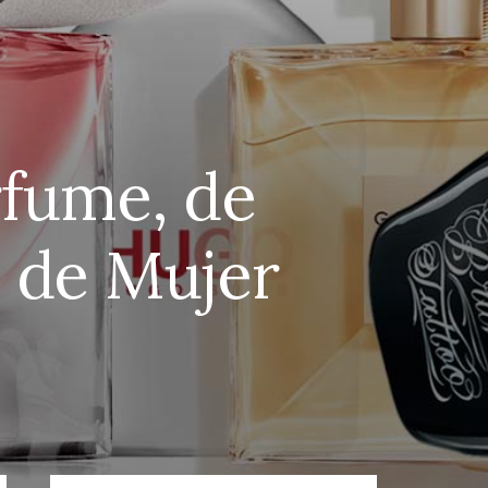
rfume, de
e de Mujer