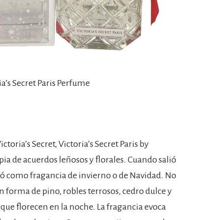
ria’s Secret Paris Perfume
ctoria’s Secret, Victoria’s Secret Paris by
pia de acuerdos leñosos y florales. Cuando salió
zó como fragancia de invierno o de Navidad. No
 en forma de pino, robles terrosos, cedro dulce y
que florecen en la noche. La fragancia evoca