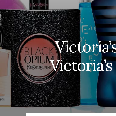
Victoria
Victoria’