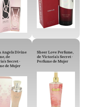
 Angels Divine
Sheer Love Perfume,
me, de
de Victoria’s Secret ·
ia’s Secret ·
Perfume de Mujer
me de Mujer