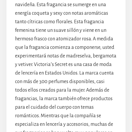
navideña. Esta fragancia se sumerge en una
energía coqueta y sexy con notas aromáticas
tanto cítricas como florales. Esta fragancia
femenina tiene un suave sillón y viene en un
hermoso frasco con atomizador rosa. A medida
que la fragancia comienza a componerse, usted
experimentará notas de madreselva, bergamota
y vetiver. Victoria’s Secret es una casa de moda
de lencería en Estados Unidos. La marca cuenta
con más de 300 perfumes disponibles, casi
todos ellos creados para la mujer. Además de
fragancias, la marca también ofrece productos
para el cuidado del cuerpo con temas
románticos. Mientras que la compañía se
especializa en lencería y accesorios, muchas de