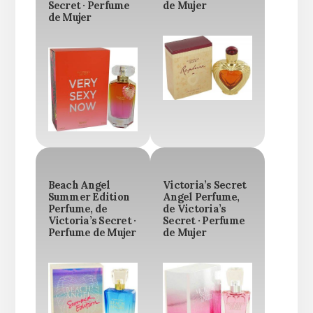
Secret · Perfume
de Mujer
de Mujer
Beach Angel
Victoria’s Secret
Summer Edition
Angel Perfume,
Perfume, de
de Victoria’s
Victoria’s Secret ·
Secret · Perfume
Perfume de Mujer
de Mujer