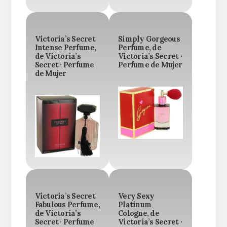
Victoria’s Secret
Simply Gorgeous
Intense Perfume,
Perfume, de
de Victoria’s
Victoria’s Secret ·
Secret · Perfume
Perfume de Mujer
de Mujer
Victoria’s Secret
Very Sexy
Fabulous Perfume,
Platinum
de Victoria’s
Cologne, de
Secret · Perfume
Victoria’s Secret ·