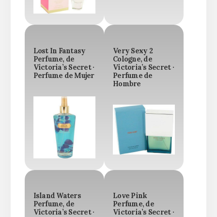
Lost In Fantasy
Very Sexy 2
Perfume, de
Cologne, de
Victoria’s Secret ·
Victoria’s Secret ·
Perfume de Mujer
Perfume de
Hombre
Island Waters
Love Pink
Perfume, de
Perfume, de
Victoria’s Secret ·
Victoria’s Secret ·