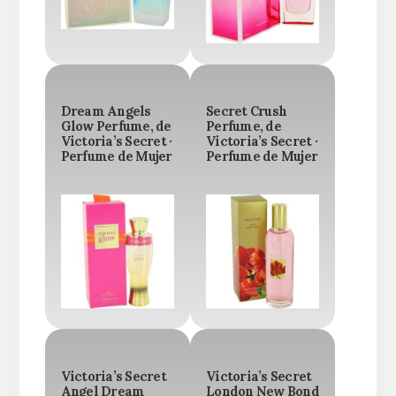
Dream Angels
Secret Crush
Glow Perfume, de
Perfume, de
Victoria’s Secret ·
Victoria’s Secret ·
Perfume de Mujer
Perfume de Mujer
Victoria’s Secret
Victoria’s Secret
Angel Dream
London New Bond