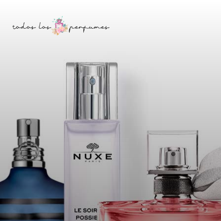
Saltar
Skip
a
to
la
content
barra
lateral
principal