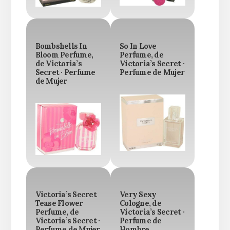
Bombshells In
So In Love
Bloom Perfume,
Perfume, de
de Victoria’s
Victoria’s Secret ·
Secret · Perfume
Perfume de Mujer
de Mujer
Victoria’s Secret
Very Sexy
Tease Flower
Cologne, de
Perfume, de
Victoria’s Secret ·
Victoria’s Secret ·
Perfume de
Perfume de Mujer
Hombre