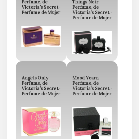
Perfume, de
Things Noir
Victoria’s Secret ·
Perfume, de
Perfume de Mujer
Victoria’s Secret ·
Perfume de Mujer
Angels Only
Mood Yearn
Perfume, de
Perfume, de
Victoria’s Secret ·
Victoria’s Secret ·
Perfume de Mujer
Perfume de Mujer