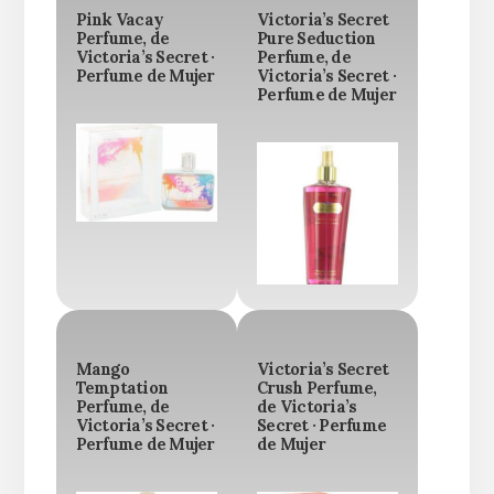
Pink Vacay
Victoria’s Secret
Perfume, de
Pure Seduction
Victoria’s Secret ·
Perfume, de
Perfume de Mujer
Victoria’s Secret ·
Perfume de Mujer
Mango
Victoria’s Secret
Temptation
Crush Perfume,
Perfume, de
de Victoria’s
Victoria’s Secret ·
Secret · Perfume
Perfume de Mujer
de Mujer