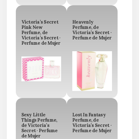
Victoria’s Secret
Heavenly
Pink New
Perfume, de
Perfume, de
Victoria’s Secret ·
Victoria’s Secret ·
Perfume de Mujer
Perfume de Mujer
Sexy Little
Lost In Fantasy
Things Perfume,
Perfume, de
de Victoria’s
Victoria’s Secret ·
Secret · Perfume
Perfume de Mujer
de Mujer