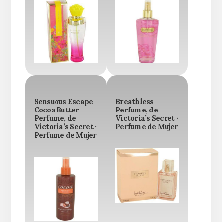
Sensuous Escape
Breathless
Cocoa Butter
Perfume, de
Perfume, de
Victoria’s Secret ·
Victoria’s Secret ·
Perfume de Mujer
Perfume de Mujer