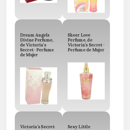
Dream Angels
Sheer Love
Divine Perfume,
Perfume, de
de Victoria’s
Victoria’s Secret ·
Secret · Perfume
Perfume de Mujer
de Mujer
Victoria’s Secret
Sexy Little