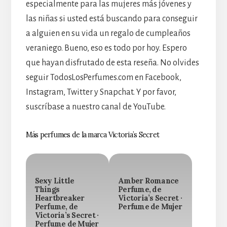
especialmente para las mujeres más jóvenes y
las niñas si usted está buscando para conseguir
a alguien en su vida un regalo de cumpleaños
veraniego. Bueno, eso es todo por hoy. Espero
que hayan disfrutado de esta reseña. No olvides
seguir TodosLosPerfumes.com en Facebook,
Instagram, Twitter y Snapchat. Y por favor,
suscríbase a nuestro canal de YouTube.
Más perfumes de la marca Victoria’s Secret
Sexy Little
Amber Romance
Things
Perfume, de
Heartbreaker
Victoria’s Secret ·
Perfume, de
Perfume de Mujer
Victoria’s Secret ·
Perfume de Mujer