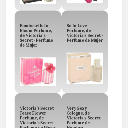
Bombshells In
So In Love
Bloom Perfume,
Perfume, de
de Victoria’s
Victoria’s Secret ·
Secret · Perfume
Perfume de Mujer
de Mujer
Victoria’s Secret
Very Sexy
Tease Flower
Cologne, de
Perfume, de
Victoria’s Secret ·
Victoria’s Secret ·
Perfume de
Perfume de Mujer
Hombre