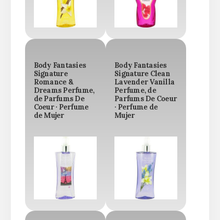
Body Fantasies
Body Fantasies
Signature
Signature Clean
Romance &
Lavender Vanilla
Dreams Perfume,
Perfume, de
de Parfums De
Parfums De Coeur
Coeur · Perfume
· Perfume de
de Mujer
Mujer