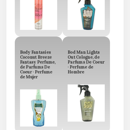
Body Fantasies
Bod Man Lights
Coconut Breeze
Out Cologne, de
Fantasy Perfume,
Parfums De Coeur
de Parfums De
· Perfume de
Coeur · Perfume
Hombre
de Mujer