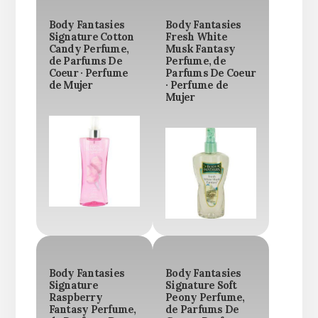
Body Fantasies
Body Fantasies
Signature Cotton
Fresh White
Candy Perfume,
Musk Fantasy
de Parfums De
Perfume, de
Coeur · Perfume
Parfums De Coeur
de Mujer
· Perfume de
Mujer
Body Fantasies
Body Fantasies
Signature
Signature Soft
Raspberry
Peony Perfume,
Fantasy Perfume,
de Parfums De