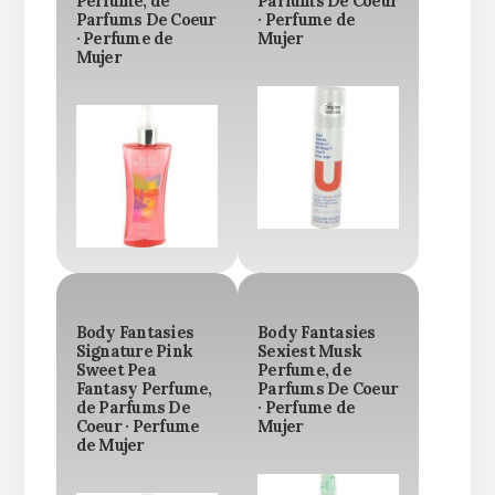
Perfume, de
Parfums De Coeur
Parfums De Coeur
· Perfume de
· Perfume de
Mujer
Mujer
Body Fantasies
Body Fantasies
Signature Pink
Sexiest Musk
Sweet Pea
Perfume, de
Fantasy Perfume,
Parfums De Coeur
de Parfums De
· Perfume de
Coeur · Perfume
Mujer
de Mujer