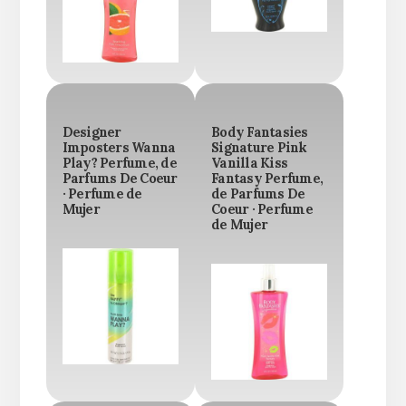
Designer
Body Fantasies
Imposters Wanna
Signature Pink
Play? Perfume, de
Vanilla Kiss
Parfums De Coeur
Fantasy Perfume,
· Perfume de
de Parfums De
Mujer
Coeur · Perfume
de Mujer