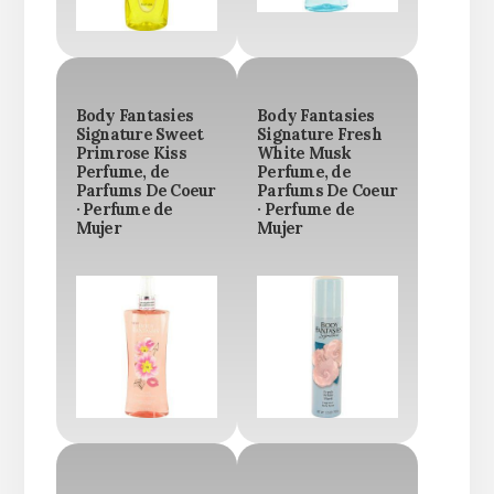
Body Fantasies
Body Fantasies
Signature Sweet
Signature Fresh
Primrose Kiss
White Musk
Perfume, de
Perfume, de
Parfums De Coeur
Parfums De Coeur
· Perfume de
· Perfume de
Mujer
Mujer