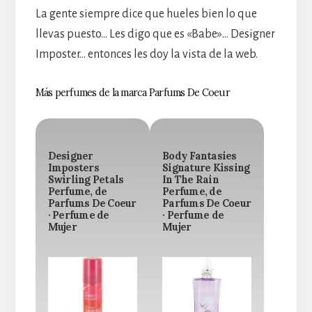
La gente siempre dice que hueles bien lo que
llevas puesto… Les digo que es «Babe»… Designer
Imposter… entonces les doy la vista de la web.
Más perfumes de la marca Parfums De Coeur
Designer
Body Fantasies
Imposters
Signature Kissing
Swirling Petals
In The Rain
Perfume, de
Perfume, de
Parfums De Coeur
Parfums De Coeur
· Perfume de
· Perfume de
Mujer
Mujer