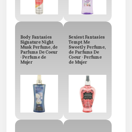
Body Fantasies
Sexiest Fantasies
Signature Night
Tempt Me
Musk Perfume, de
Sweetly Perfume,
Parfums De Coeur
de Parfums De
· Perfume de
Coeur · Perfume
Mujer
de Mujer