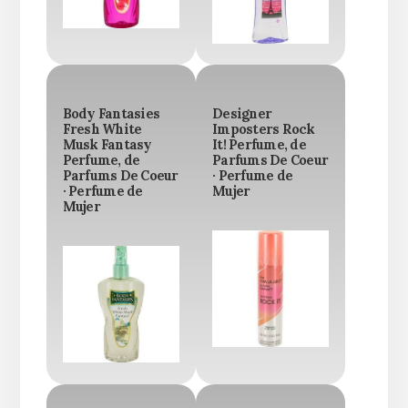
Body Fantasies
Designer
Fresh White
Imposters Rock
Musk Fantasy
It! Perfume, de
Perfume, de
Parfums De Coeur
Parfums De Coeur
· Perfume de
· Perfume de
Mujer
Mujer