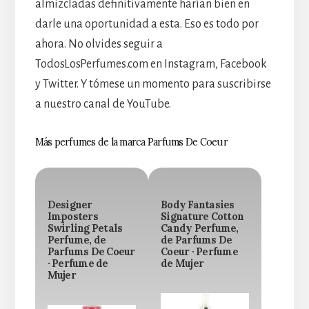
almizcladas definitivamente harían bien en
darle una oportunidad a esta. Eso es todo por
ahora. No olvides seguir a
TodosLosPerfumes.com en Instagram, Facebook
y Twitter. Y tómese un momento para suscribirse
a nuestro canal de YouTube.
Más perfumes de la marca Parfums De Coeur
Designer
Body Fantasies
Imposters
Signature Cotton
Swirling Petals
Candy Perfume,
Perfume, de
de Parfums De
Parfums De Coeur
Coeur · Perfume
· Perfume de
de Mujer
Mujer