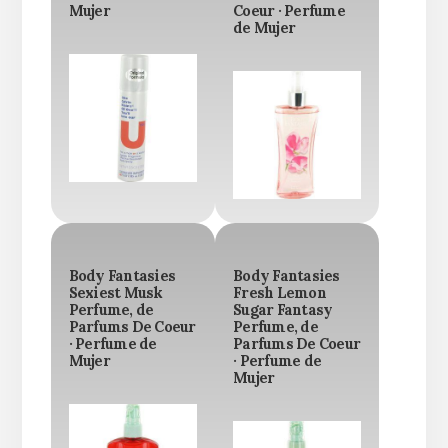
Mujer
Coeur · Perfume
de Mujer
Body Fantasies
Body Fantasies
Sexiest Musk
Fresh Lemon
Perfume, de
Sugar Fantasy
Parfums De Coeur
Perfume, de
· Perfume de
Parfums De Coeur
Mujer
· Perfume de
Mujer