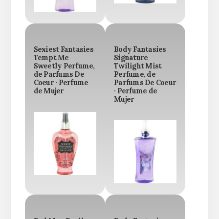
Sexiest Fantasies
Body Fantasies
Tempt Me
Signature
Sweetly Perfume,
Twilight Mist
de Parfums De
Perfume, de
Coeur · Perfume
Parfums De Coeur
de Mujer
· Perfume de
Mujer