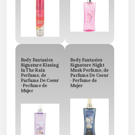
Body Fantasies
Body Fantasies
Signature Kissing
Signature Night
In The Rain
Musk Perfume, de
Perfume, de
Parfums De Coeur
Parfums De Coeur
· Perfume de
· Perfume de
Mujer
Mujer