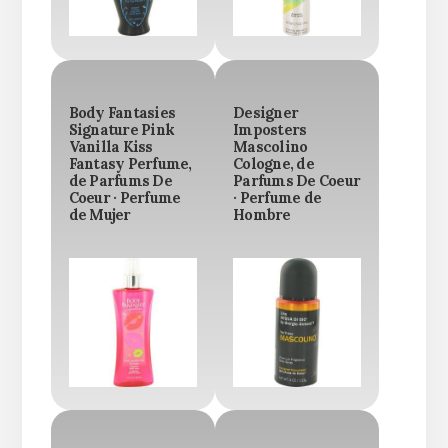
Body Fantasies
Designer
Signature Pink
Imposters
Vanilla Kiss
Mascolino
Fantasy Perfume,
Cologne, de
de Parfums De
Parfums De Coeur
Coeur · Perfume
· Perfume de
de Mujer
Hombre