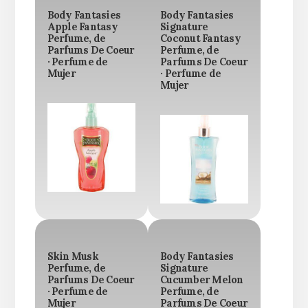
Body Fantasies
Body Fantasies
Apple Fantasy
Signature
Perfume, de
Coconut Fantasy
Parfums De Coeur
Perfume, de
· Perfume de
Parfums De Coeur
Mujer
· Perfume de
Mujer
Skin Musk
Body Fantasies
Perfume, de
Signature
Parfums De Coeur
Cucumber Melon
· Perfume de
Perfume, de
Mujer
Parfums De Coeur