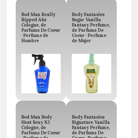
Bod Man Really
Body Fantasies
Ripped Abs
Sugar Vanilla
Cologne, de
Fantasy Perfume,
Parfums De Coeur
de Parfums De
· Perfume de
Coeur · Perfume
Hombre
de Mujer
Bod Man Body
Body Fantasies
Heat Sexy X2
Signature Vanilla
Cologne, de
Fantasy Perfume,
Parfums De Coeur
de Parfums De