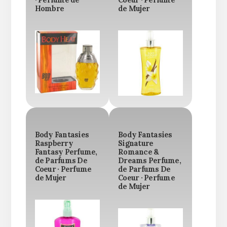
· Perfume de
Coeur · Perfume
Hombre
de Mujer
Body Fantasies
Body Fantasies
Raspberry
Signature
Fantasy Perfume,
Romance &
de Parfums De
Dreams Perfume,
Coeur · Perfume
de Parfums De
de Mujer
Coeur · Perfume
de Mujer