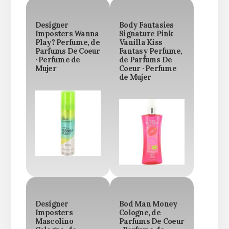
Designer
Body Fantasies
Imposters Wanna
Signature Pink
Play? Perfume, de
Vanilla Kiss
Parfums De Coeur
Fantasy Perfume,
· Perfume de
de Parfums De
Mujer
Coeur · Perfume
de Mujer
Designer
Bod Man Money
Imposters
Cologne, de
Mascolino
Parfums De Coeur