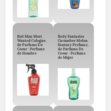
Bod Man Most
Body Fantasies
Wanted Cologne,
Cucumber Melon
de Parfums De
Fantasy Perfume,
Coeur · Perfume
de Parfums De
de Hombre
Coeur · Perfume
de Mujer