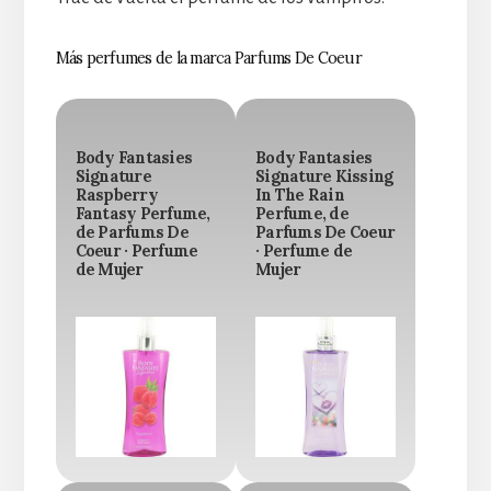
Más perfumes de la marca Parfums De Coeur
Body Fantasies
Body Fantasies
Signature
Signature Kissing
Raspberry
In The Rain
Fantasy Perfume,
Perfume, de
de Parfums De
Parfums De Coeur
Coeur · Perfume
· Perfume de
de Mujer
Mujer