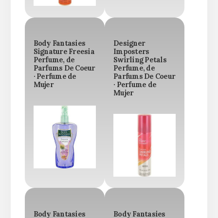
Body Fantasies
Designer
Signature Freesia
Imposters
Perfume, de
Swirling Petals
Parfums De Coeur
Perfume, de
· Perfume de
Parfums De Coeur
Mujer
· Perfume de
Mujer
Body Fantasies
Body Fantasies