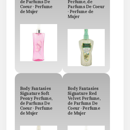
de Parfums De
Perfume, de
Coeur · Perfume
Parfums De Coeur
de Mujer
· Perfume de
Mujer
Body Fantasies
Body Fantasies
Signature Soft
Signature Red
Peony Perfume,
Velvet Perfume,
de Parfums De
de Parfums De
Coeur · Perfume
Coeur · Perfume
de Mujer
de Mujer