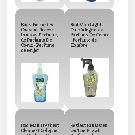
Body Fantasies
Bod Man Lights
Coconut Breeze
Out Cologne, de
Fantasy Perfume,
Parfums De Coeur
de Parfums De
· Perfume de
Coeur · Perfume
Hombre
de Mujer
Bod Man Freshest
Sexiest Fantasies
Cleanest Cologne,
On The Prowl