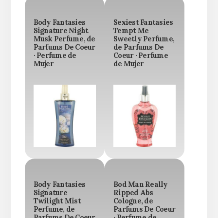
Body Fantasies
Sexiest Fantasies
Signature Night
Tempt Me
Musk Perfume, de
Sweetly Perfume,
Parfums De Coeur
de Parfums De
· Perfume de
Coeur · Perfume
Mujer
de Mujer
Body Fantasies
Bod Man Really
Signature
Ripped Abs
Twilight Mist
Cologne, de
Perfume, de
Parfums De Coeur
Parfums De Coeur
· Perfume de