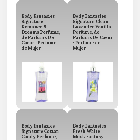
Body Fantasies
Body Fantasies
Signature
Signature Clean
Romance &
Lavender Vanilla
Dreams Perfume,
Perfume, de
de Parfums De
Parfums De Coeur
Coeur · Perfume
· Perfume de
de Mujer
Mujer
Body Fantasies
Body Fantasies
Signature Cotton
Fresh White
Candy Perfume,
Musk Fantasy