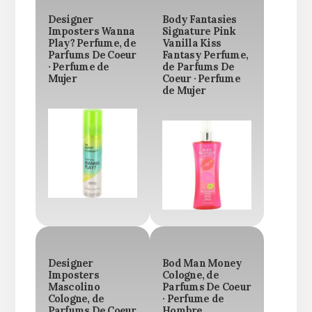
Designer
Body Fantasies
Imposters Wanna
Signature Pink
Play? Perfume, de
Vanilla Kiss
Parfums De Coeur
Fantasy Perfume,
· Perfume de
de Parfums De
Mujer
Coeur · Perfume
de Mujer
Designer
Bod Man Money
Imposters
Cologne, de
Mascolino
Parfums De Coeur
Cologne, de
· Perfume de
Parfums De Coeur
Hombre