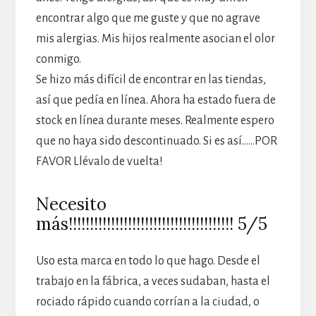
encontrar algo que me guste y que no agrave
mis alergias. Mis hijos realmente asocian el olor
conmigo.
Se hizo más difícil de encontrar en las tiendas,
así que pedía en línea. Ahora ha estado fuera de
stock en línea durante meses. Realmente espero
que no haya sido descontinuado. Si es así……POR
FAVOR Llévalo de vuelta!
Necesito
más!!!!!!!!!!!!!!!!!!!!!!!!!!!!!!!!!!!!!!! 5/5
Uso esta marca en todo lo que hago. Desde el
trabajo en la fábrica, a veces sudaban, hasta el
rociado rápido cuando corrían a la ciudad, o