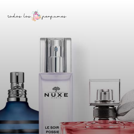
Saltar
Skip
a
to
la
content
barra
lateral
principal