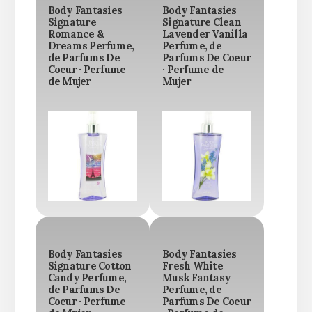
Body Fantasies
Body Fantasies
Signature
Signature Clean
Romance &
Lavender Vanilla
Dreams Perfume,
Perfume, de
de Parfums De
Parfums De Coeur
Coeur · Perfume
· Perfume de
de Mujer
Mujer
Body Fantasies
Body Fantasies
Signature Cotton
Fresh White
Candy Perfume,
Musk Fantasy
de Parfums De
Perfume, de
Coeur · Perfume
Parfums De Coeur