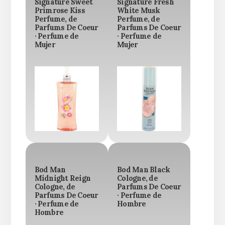
Signature Sweet
Signature Fresh
Primrose Kiss
White Musk
Perfume, de
Perfume, de
Parfums De Coeur
Parfums De Coeur
· Perfume de
· Perfume de
Mujer
Mujer
Bod Man
Bod Man Black
Midnight Reign
Cologne, de
Cologne, de
Parfums De Coeur
Parfums De Coeur
· Perfume de
· Perfume de
Hombre
Hombre