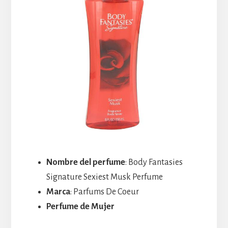
Nombre del perfume
: Body Fantasies
Signature Sexiest Musk Perfume
Marca
: Parfums De Coeur
Perfume de Mujer