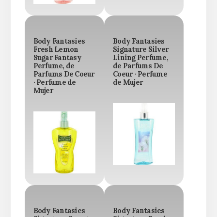
Body Fantasies
Body Fantasies
Fresh Lemon
Signature Silver
Sugar Fantasy
Lining Perfume,
Perfume, de
de Parfums De
Parfums De Coeur
Coeur · Perfume
· Perfume de
de Mujer
Mujer
Body Fantasies
Body Fantasies