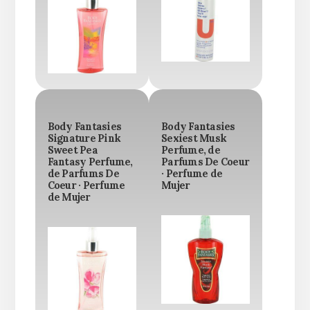
Body Fantasies
Body Fantasies
Signature Pink
Sexiest Musk
Sweet Pea
Perfume, de
Fantasy Perfume,
Parfums De Coeur
de Parfums De
· Perfume de
Coeur · Perfume
Mujer
de Mujer