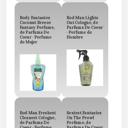
Body Fantasies
Bod Man Lights
Coconut Breeze
Out Cologne, de
Fantasy Perfume,
Parfums De Coeur
de Parfums De
· Perfume de
Coeur · Perfume
Hombre
de Mujer
Bod Man Freshest
Sexiest Fantasies
Cleanest Cologne,
On The Prowl
de Parfums De
Perfume, de
Coeur · Perfume
Parfums De Coeur