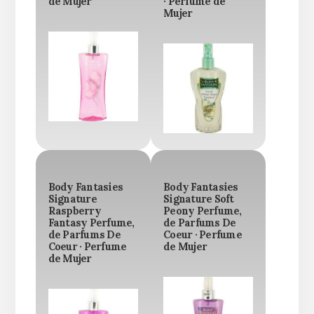
de Mujer
· Perfume de
Mujer
Body Fantasies
Body Fantasies
Signature
Signature Soft
Raspberry
Peony Perfume,
Fantasy Perfume,
de Parfums De
de Parfums De
Coeur · Perfume
Coeur · Perfume
de Mujer
de Mujer