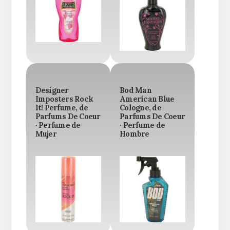
Designer
Bod Man
Imposters Rock
American Blue
It! Perfume, de
Cologne, de
Parfums De Coeur
Parfums De Coeur
· Perfume de
· Perfume de
Mujer
Hombre