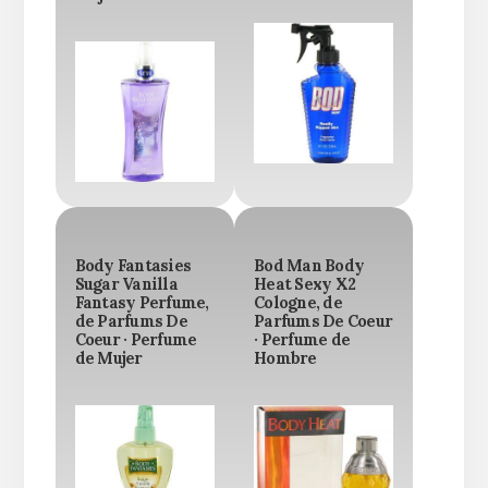
Body Fantasies
Bod Man Body
Sugar Vanilla
Heat Sexy X2
Fantasy Perfume,
Cologne, de
de Parfums De
Parfums De Coeur
Coeur · Perfume
· Perfume de
de Mujer
Hombre