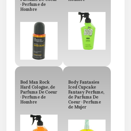
· Perfume de
Hombre
Bod Man Rock
Body Fantasies
Hard Cologne, de
Iced Cupcake
Parfums De Coeur
Fantasy Perfume,
· Perfume de
de Parfums De
Hombre
Coeur · Perfume
de Mujer