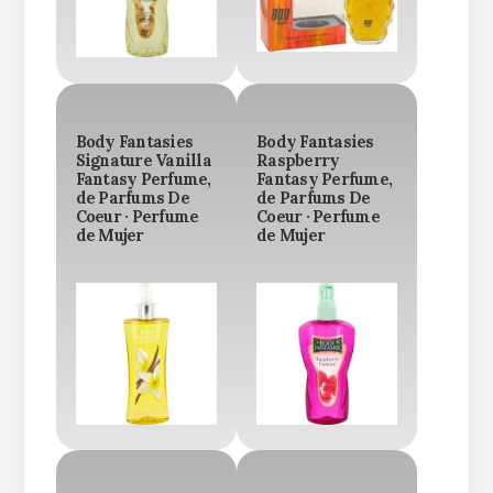
Body Fantasies
Body Fantasies
Signature Vanilla
Raspberry
Fantasy Perfume,
Fantasy Perfume,
de Parfums De
de Parfums De
Coeur · Perfume
Coeur · Perfume
de Mujer
de Mujer