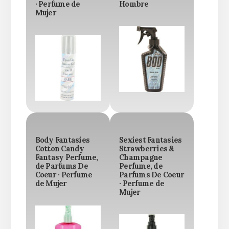
· Perfume de
Hombre
Mujer
Body Fantasies
Sexiest Fantasies
Cotton Candy
Strawberries &
Fantasy Perfume,
Champagne
de Parfums De
Perfume, de
Coeur · Perfume
Parfums De Coeur
de Mujer
· Perfume de
Mujer