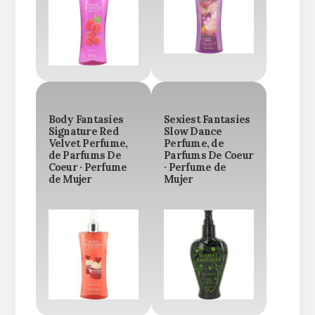
Body Fantasies
Sexiest Fantasies
Signature Red
Slow Dance
Velvet Perfume,
Perfume, de
de Parfums De
Parfums De Coeur
Coeur · Perfume
· Perfume de
de Mujer
Mujer