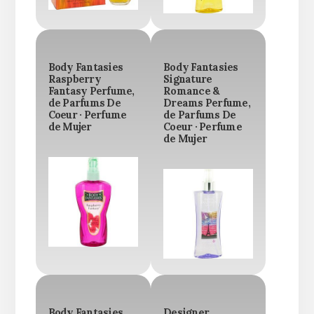
Body Fantasies
Body Fantasies
Raspberry
Signature
Fantasy Perfume,
Romance &
de Parfums De
Dreams Perfume,
Coeur · Perfume
de Parfums De
de Mujer
Coeur · Perfume
de Mujer
Body Fantasies
Designer