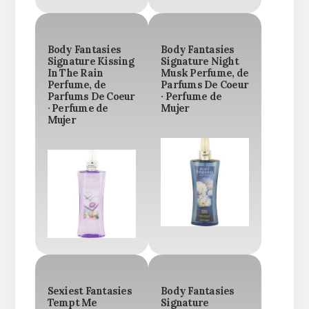
Body Fantasies
Body Fantasies
Signature Kissing
Signature Night
In The Rain
Musk Perfume, de
Perfume, de
Parfums De Coeur
Parfums De Coeur
· Perfume de
· Perfume de
Mujer
Mujer
Sexiest Fantasies
Body Fantasies
Tempt Me
Signature