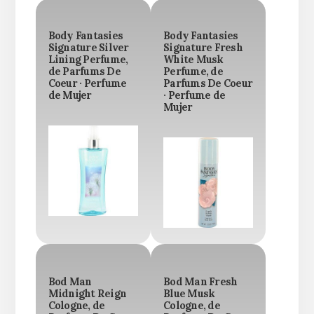
Body Fantasies
Body Fantasies
Signature Silver
Signature Fresh
Lining Perfume,
White Musk
de Parfums De
Perfume, de
Coeur · Perfume
Parfums De Coeur
de Mujer
· Perfume de
Mujer
Bod Man
Bod Man Fresh
Midnight Reign
Blue Musk
Cologne, de
Cologne, de