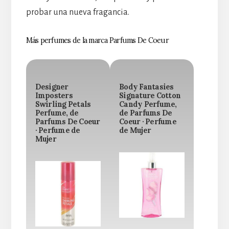
probar una nueva fragancia.
Más perfumes de la marca Parfums De Coeur
Designer
Body Fantasies
Imposters
Signature Cotton
Swirling Petals
Candy Perfume,
Perfume, de
de Parfums De
Parfums De Coeur
Coeur · Perfume
· Perfume de
de Mujer
Mujer