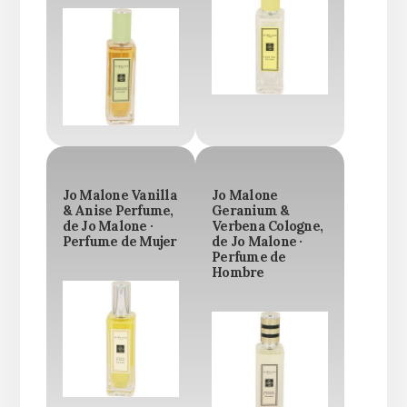
Jo Malone Vanilla
Jo Malone
& Anise Perfume,
Geranium &
de Jo Malone ·
Verbena Cologne,
Perfume de Mujer
de Jo Malone ·
Perfume de
Hombre