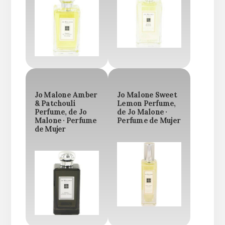
Jo Malone Amber
Jo Malone Sweet
& Patchouli
Lemon Perfume,
Perfume, de Jo
de Jo Malone ·
Malone · Perfume
Perfume de Mujer
de Mujer