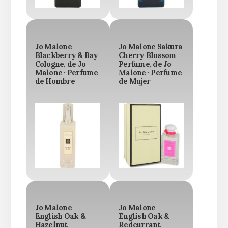
Jo Malone
Jo Malone Sakura
Blackberry & Bay
Cherry Blossom
Cologne, de Jo
Perfume, de Jo
Malone · Perfume
Malone · Perfume
de Hombre
de Mujer
Jo Malone
Jo Malone
English Oak &
English Oak &
Hazelnut
Redcurrant