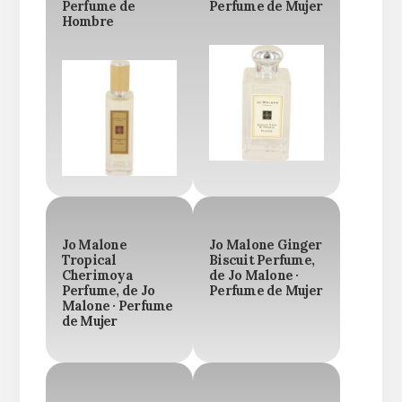
Perfume de
Perfume de Mujer
Hombre
Jo Malone
Jo Malone Ginger
Tropical
Biscuit Perfume,
Cherimoya
de Jo Malone ·
Perfume, de Jo
Perfume de Mujer
Malone · Perfume
de Mujer