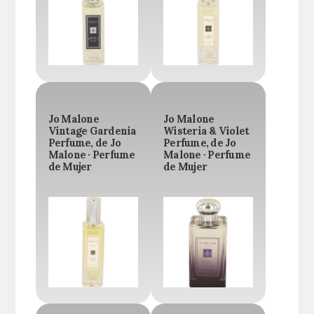
Jo Malone
Jo Malone
Vintage Gardenia
Wisteria & Violet
Perfume, de Jo
Perfume, de Jo
Malone · Perfume
Malone · Perfume
de Mujer
de Mujer