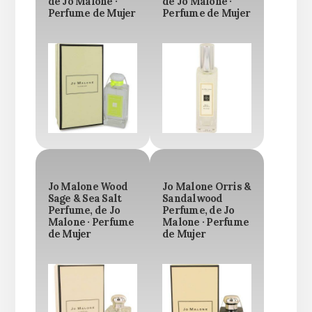
de Jo Malone ·
de Jo Malone ·
Perfume de Mujer
Perfume de Mujer
Jo Malone Wood
Jo Malone Orris &
Sage & Sea Salt
Sandalwood
Perfume, de Jo
Perfume, de Jo
Malone · Perfume
Malone · Perfume
de Mujer
de Mujer