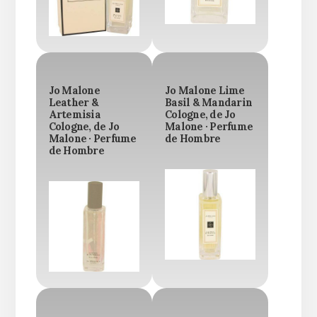
Jo Malone
Jo Malone Lime
Leather &
Basil & Mandarin
Artemisia
Cologne, de Jo
Cologne, de Jo
Malone · Perfume
Malone · Perfume
de Hombre
de Hombre