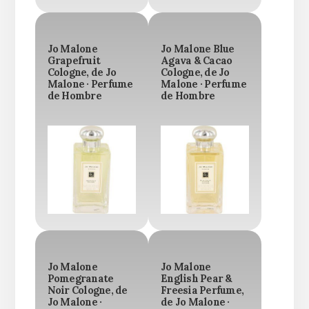
Jo Malone
Jo Malone Blue
Grapefruit
Agava & Cacao
Cologne, de Jo
Cologne, de Jo
Malone · Perfume
Malone · Perfume
de Hombre
de Hombre
Jo Malone
Jo Malone
Pomegranate
English Pear &
Noir Cologne, de
Freesia Perfume,
Jo Malone ·
de Jo Malone ·