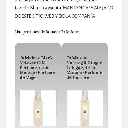
Jazmín Blanco y Menta. MANTÉNGASE ALEJADO
DE ESTE SITIO WEB Y DE LA COMPAÑÍA.
Más perfumes de la marca Jo Malone
Jo Malone Black
Jo Malone
Vetyver Café
Nutmeg & Ginger
Perfume, de Jo
Cologne, de Jo
Malone · Perfume
Malone · Perfume
de Mujer
de Hombre