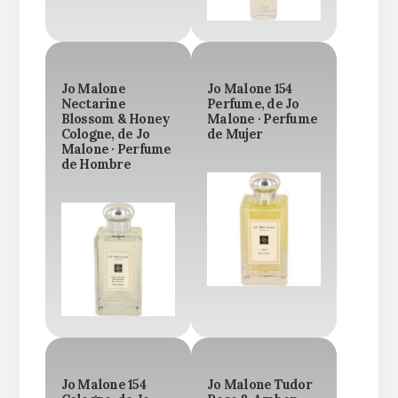
Jo Malone
Jo Malone 154
Nectarine
Perfume, de Jo
Blossom & Honey
Malone · Perfume
Cologne, de Jo
de Mujer
Malone · Perfume
de Hombre
Jo Malone 154
Jo Malone Tudor