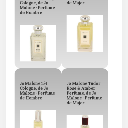
Cologne, de Jo
de Mujer
Malone · Perfume
de Hombre
Jo Malone 154
Jo Malone Tudor
Cologne, de Jo
Rose & Amber
Malone · Perfume
Perfume, de Jo
de Hombre
Malone · Perfume
de Mujer