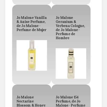
Jo Malone Vanilla
Jo Malone
& Anise Perfume,
Geranium &
de Jo Malone ·
Verbena Cologne,
Perfume de Mujer
de Jo Malone ·
Perfume de
Hombre
Jo Malone
Jo Malone 154
Nectarine
Perfume, de Jo
Blossom & Honey
Malone · Perfume