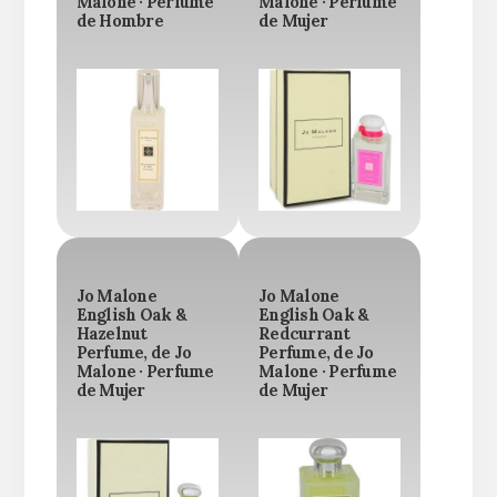
Malone · Perfume
Malone · Perfume
de Hombre
de Mujer
Jo Malone
Jo Malone
English Oak &
English Oak &
Hazelnut
Redcurrant
Perfume, de Jo
Perfume, de Jo
Malone · Perfume
Malone · Perfume
de Mujer
de Mujer