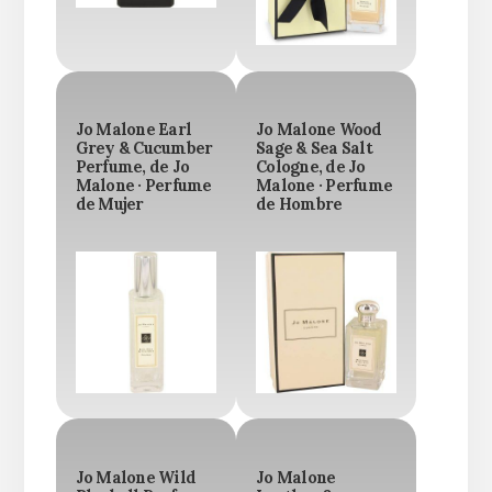
Jo Malone Earl
Jo Malone Wood
Grey & Cucumber
Sage & Sea Salt
Perfume, de Jo
Cologne, de Jo
Malone · Perfume
Malone · Perfume
de Mujer
de Hombre
Jo Malone Wild
Jo Malone