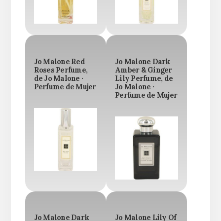
Jo Malone Red
Jo Malone Dark
Roses Perfume,
Amber & Ginger
de Jo Malone ·
Lily Perfume, de
Perfume de Mujer
Jo Malone ·
Perfume de Mujer
Jo Malone Dark
Jo Malone Lily Of