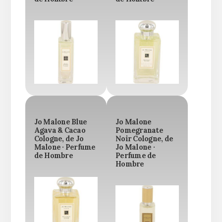
Jo Malone Blue
Jo Malone
Agava & Cacao
Pomegranate
Cologne, de Jo
Noir Cologne, de
Malone · Perfume
Jo Malone ·
de Hombre
Perfume de
Hombre