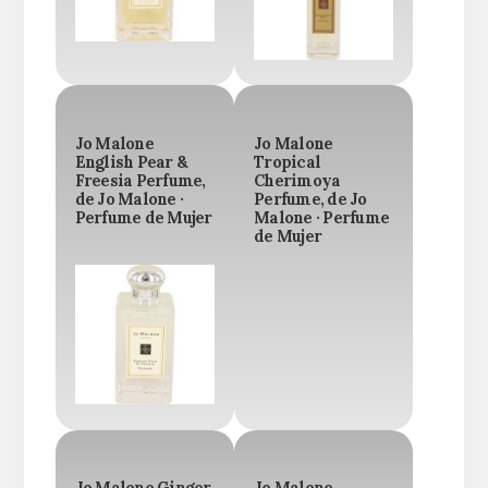
Jo Malone
Jo Malone
English Pear &
Tropical
Freesia Perfume,
Cherimoya
de Jo Malone ·
Perfume, de Jo
Perfume de Mujer
Malone · Perfume
de Mujer