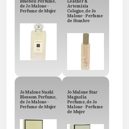
Bluebell Perfume,
Leather &
de Jo Malone ·
Artemisia
Perfume de Mujer
Cologne, de Jo
Malone · Perfume
de Hombre
Jo Malone Nashi
Jo Malone Star
Blossom Perfume,
Magnolia
de Jo Malone ·
Perfume, de Jo
Perfume de Mujer
Malone · Perfume
de Mujer