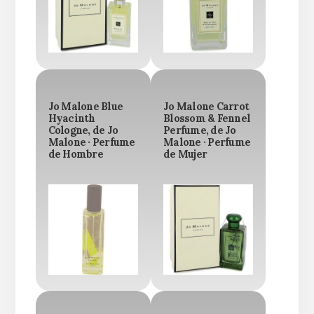
Jo Malone Blue
Jo Malone Carrot
Hyacinth
Blossom & Fennel
Cologne, de Jo
Perfume, de Jo
Malone · Perfume
Malone · Perfume
de Hombre
de Mujer