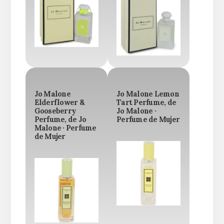
Jo Malone
Jo Malone Lemon
Elderflower &
Tart Perfume, de
Gooseberry
Jo Malone ·
Perfume, de Jo
Perfume de Mujer
Malone · Perfume
de Mujer