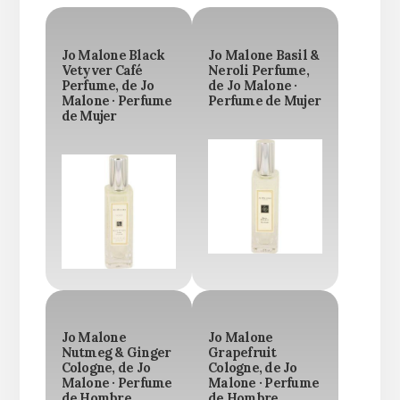
Jo Malone Black
Jo Malone Basil &
Vetyver Café
Neroli Perfume,
Perfume, de Jo
de Jo Malone ·
Malone · Perfume
Perfume de Mujer
de Mujer
Jo Malone
Jo Malone
Nutmeg & Ginger
Grapefruit
Cologne, de Jo
Cologne, de Jo
Malone · Perfume
Malone · Perfume
de Hombre
de Hombre