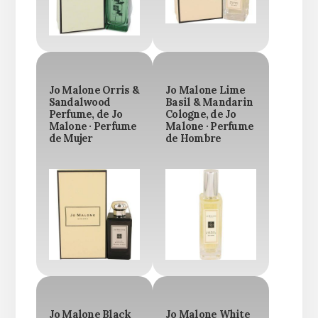
Jo Malone Orris &
Jo Malone Lime
Sandalwood
Basil & Mandarin
Perfume, de Jo
Cologne, de Jo
Malone · Perfume
Malone · Perfume
de Mujer
de Hombre
Jo Malone Black
Jo Malone White