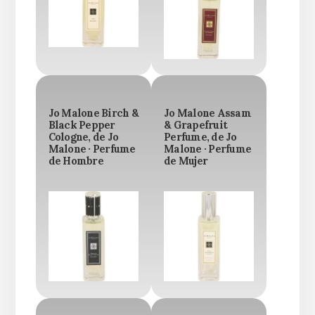
Jo Malone Birch &
Jo Malone Assam
Black Pepper
& Grapefruit
Cologne, de Jo
Perfume, de Jo
Malone · Perfume
Malone · Perfume
de Hombre
de Mujer