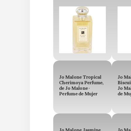
Jo Malone Tropical
Jo Ma
Cherimoya Perfume,
Biscui
de Jo Malone ·
Jo Ma
Perfume de Mujer
de Mu
Jo Malone Jasmine
Jo Ma