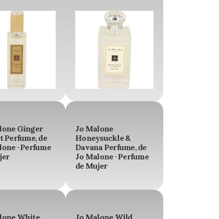
lone Ginger
Jo Malone
t Perfume, de
Honeysuckle &
lone · Perfume
Davana Perfume, de
jer
Jo Malone · Perfume
de Mujer
lone White
Jo Malone Wild