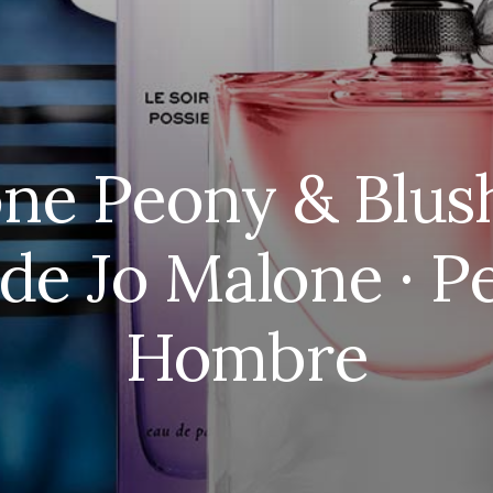
one Peony & Blus
de Jo Malone · 
Hombre