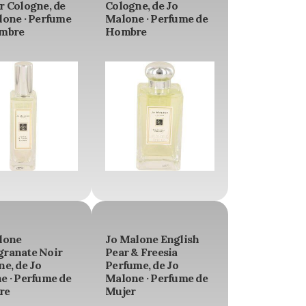
r Cologne, de
Cologne, de Jo
lone · Perfume
Malone · Perfume de
mbre
Hombre
lone
Jo Malone English
ranate Noir
Pear & Freesia
e, de Jo
Perfume, de Jo
e · Perfume de
Malone · Perfume de
re
Mujer