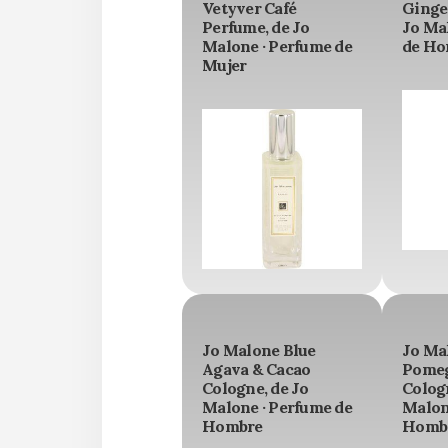
Vetyver Café
Ginge
Perfume, de Jo
Jo Ma
Malone · Perfume de
de Ho
Mujer
Jo Malone Blue
Jo Ma
Agava & Cacao
Pomeg
Cologne, de Jo
Cologn
Malone · Perfume de
Malon
Hombre
Homb