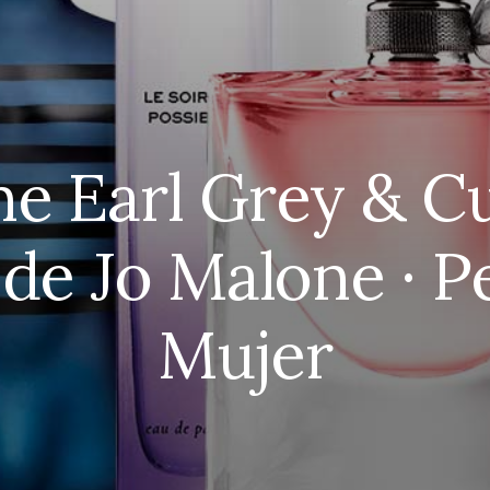
ne Earl Grey & 
de Jo Malone · 
Mujer