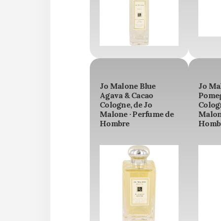
Jo Malone Blue
Jo Ma
Agava & Cacao
Pomeg
Cologne, de Jo
Cologn
Malone · Perfume de
Malon
Hombre
Homb