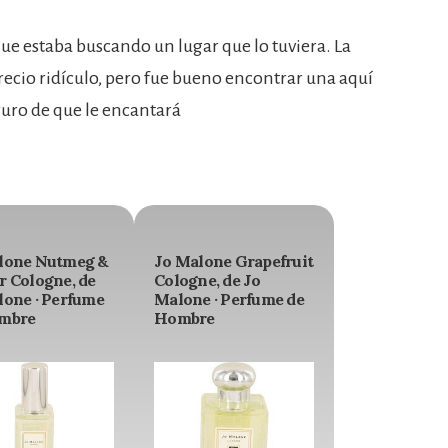
ue estaba buscando un lugar que lo tuviera. La
recio ridículo, pero fue bueno encontrar una aquí
eguro de que le encantará
lone Nutmeg &
Jo Malone Grapefruit
r Cologne, de
Cologne, de Jo
lone · Perfume
Malone · Perfume de
mbre
Hombre