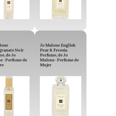
lone
Jo Malone English
ranate Noir
Pear & Freesia
e, de Jo
Perfume, de Jo
e · Perfume de
Malone · Perfume de
re
Mujer