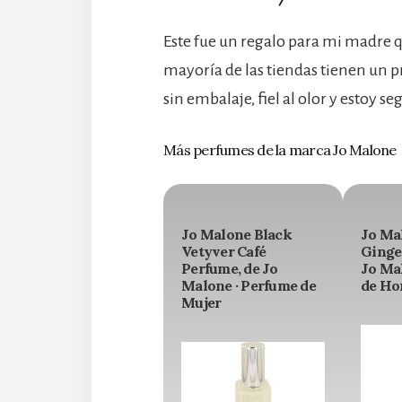
Este fue un regalo para mi madre q
mayoría de las tiendas tienen un p
sin embalaje, fiel al olor y estoy s
Más perfumes de la marca Jo Malone
Jo Malone Black
Jo Ma
Vetyver Café
Ginge
Perfume, de Jo
Jo Ma
Malone · Perfume de
de Ho
Mujer