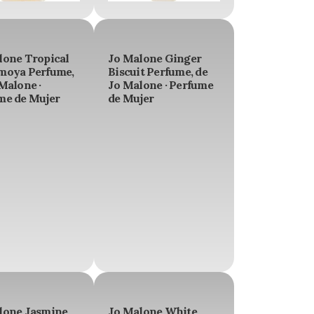
lone Tropical
Jo Malone Ginger
moya Perfume,
Biscuit Perfume, de
Malone ·
Jo Malone · Perfume
me de Mujer
de Mujer
lone Jasmine
Jo Malone White