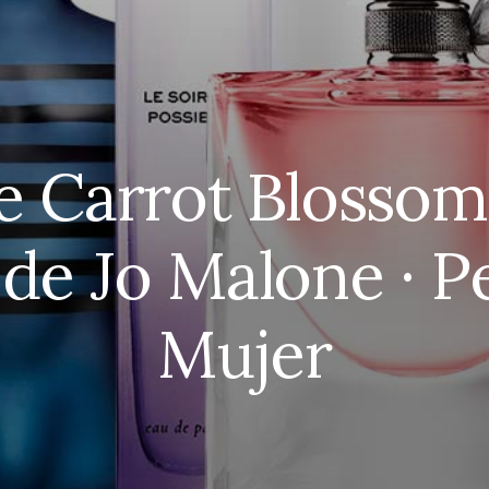
e Carrot Blossom
de Jo Malone · 
Mujer