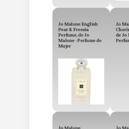
Jo Malone English
Jo Ma
Pear & Freesia
Cheri
Perfume, de Jo
de Jo 
Malone · Perfume de
Perfu
Mujer
Jo Malone
Jo Ma