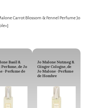
Malone Carrot Blossom & Fennel Perfume Jo
ble»]
lone Basil &
Jo Malone Nutmeg &
 Perfume, de Jo
Ginger Cologne, de
e · Perfume de
Jo Malone · Perfume
de Hombre