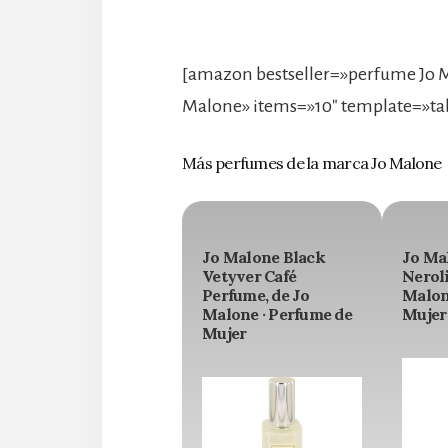
[amazon bestseller=»perfume Jo 
Malone» items=»10″ template=»ta
Más perfumes de la marca Jo Malone
Jo Malone Black
Jo Ma
Vetyver Café
Neroli
Perfume, de Jo
Malon
Malone · Perfume de
Mujer
Mujer