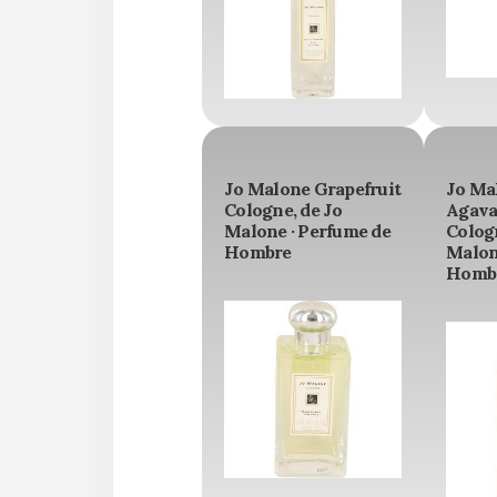
Jo Malone Grapefruit
Jo Ma
Cologne, de Jo
Agava
Malone · Perfume de
Cologn
Hombre
Malon
Homb