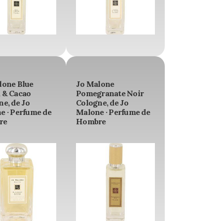
lone Blue
Jo Malone
 & Cacao
Pomegranate Noir
e, de Jo
Cologne, de Jo
e · Perfume de
Malone · Perfume de
re
Hombre