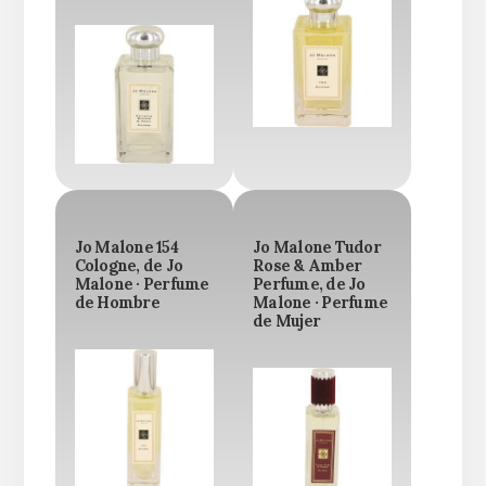
Jo Malone 154
Jo Malone Tudor
Cologne, de Jo
Rose & Amber
Malone · Perfume
Perfume, de Jo
de Hombre
Malone · Perfume
de Mujer