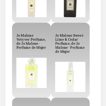
Jo Malone
Jo Malone Sweet
Vetyver Perfume,
Lime & Cedar
de Jo Malone ·
Perfume, de Jo
Perfume de Mujer
Malone · Perfume
de Mujer