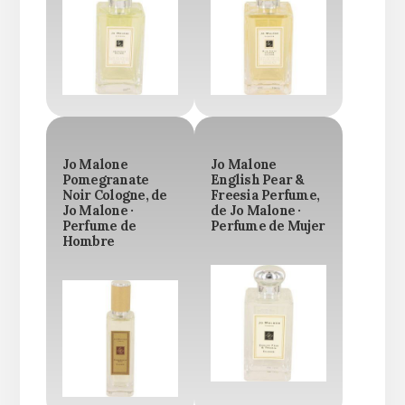
Jo Malone
Jo Malone
Pomegranate
English Pear &
Noir Cologne, de
Freesia Perfume,
Jo Malone ·
de Jo Malone ·
Perfume de
Perfume de Mujer
Hombre