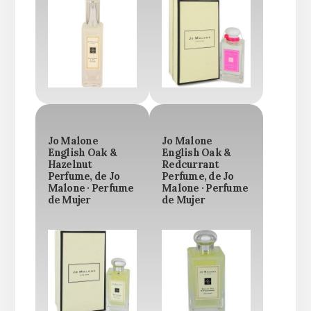
Jo Malone
Jo Malone
English Oak &
English Oak &
Hazelnut
Redcurrant
Perfume, de Jo
Perfume, de Jo
Malone · Perfume
Malone · Perfume
de Mujer
de Mujer