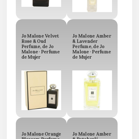
Jo Malone Velvet
Jo Malone Amber
Rose & Oud
& Lavender
Perfume, de Jo
Perfume, de Jo
Malone · Perfume
Malone · Perfume
de Mujer
de Mujer
Jo Malone Orange
Jo Malone Amber