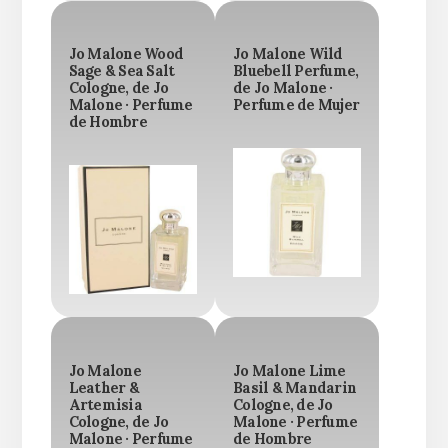
Jo Malone Wood
Jo Malone Wild
Sage & Sea Salt
Bluebell Perfume,
Cologne, de Jo
de Jo Malone ·
Malone · Perfume
Perfume de Mujer
de Hombre
Jo Malone
Jo Malone Lime
Leather &
Basil & Mandarin
Artemisia
Cologne, de Jo
Cologne, de Jo
Malone · Perfume
Malone · Perfume
de Hombre