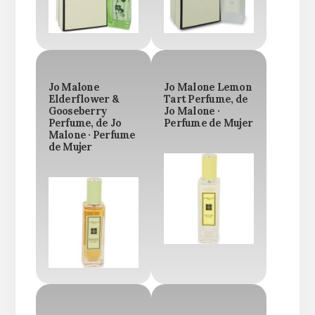
Jo Malone
Jo Malone Lemon
Elderflower &
Tart Perfume, de
Gooseberry
Jo Malone ·
Perfume, de Jo
Perfume de Mujer
Malone · Perfume
de Mujer