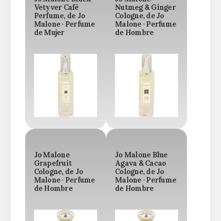
Vetyver Café
Nutmeg & Ginger
Perfume, de Jo
Cologne, de Jo
Malone · Perfume
Malone · Perfume
de Mujer
de Hombre
Jo Malone
Jo Malone Blue
Grapefruit
Agava & Cacao
Cologne, de Jo
Cologne, de Jo
Malone · Perfume
Malone · Perfume
de Hombre
de Hombre