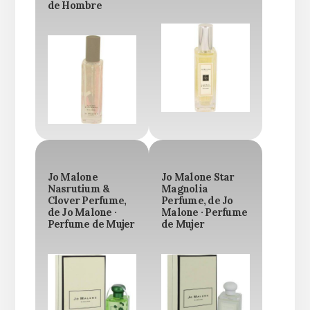
de Hombre
Jo Malone
Jo Malone Star
Nasrutium &
Magnolia
Clover Perfume,
Perfume, de Jo
de Jo Malone ·
Malone · Perfume
Perfume de Mujer
de Mujer