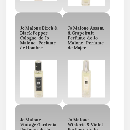
Jo Malone Birch &
Jo Malone Assam
Black Pepper
& Grapefruit
Cologne, de Jo
Perfume, de Jo
Malone · Perfume
Malone · Perfume
de Hombre
de Mujer
Jo Malone
Jo Malone
Vintage Gardenia
Wisteria & Violet
Perfume, de Jo
Perfume, de Jo