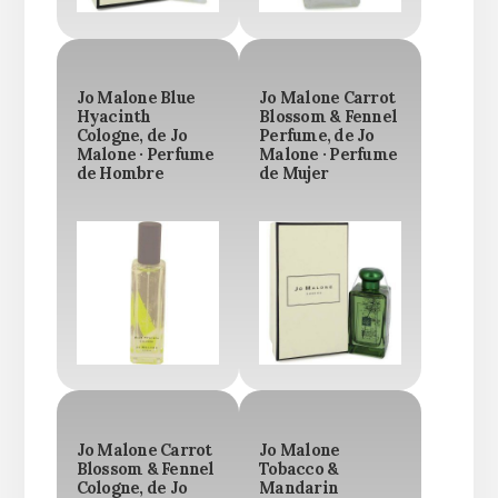
Jo Malone Blue
Jo Malone Carrot
Hyacinth
Blossom & Fennel
Cologne, de Jo
Perfume, de Jo
Malone · Perfume
Malone · Perfume
de Hombre
de Mujer
Jo Malone Carrot
Jo Malone
Blossom & Fennel
Tobacco &
Cologne, de Jo
Mandarin