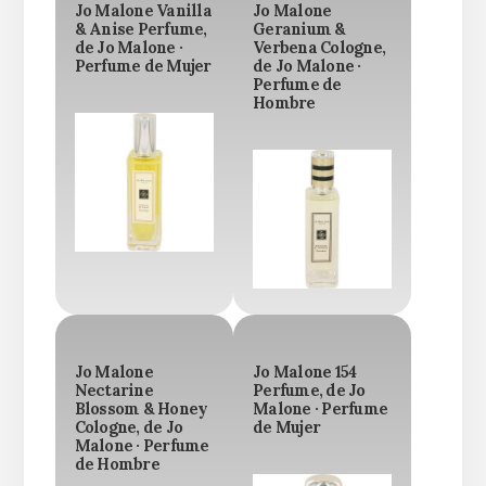
Jo Malone Vanilla
Jo Malone
& Anise Perfume,
Geranium &
de Jo Malone ·
Verbena Cologne,
Perfume de Mujer
de Jo Malone ·
Perfume de
Hombre
Jo Malone
Jo Malone 154
Nectarine
Perfume, de Jo
Blossom & Honey
Malone · Perfume
Cologne, de Jo
de Mujer
Malone · Perfume
de Hombre