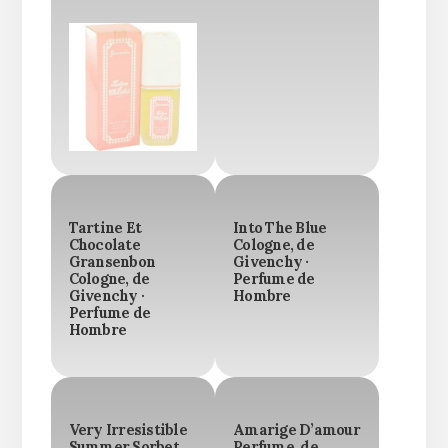
Tartine Et
Into The Blue
Chocolate
Cologne, de
Gransenbon
Givenchy ·
Cologne, de
Perfume de
Givenchy ·
Hombre
Perfume de
Hombre
Very Irresistible
Amarige D’amour
Summer Sorbet
Perfume, de