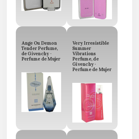
Ange Ou Demon
Very Irresistible
Tender Perfume,
Summer
de Givenchy ·
Vibrations
Perfume de Mujer
Perfume, de
Givenchy ·
Perfume de Mujer