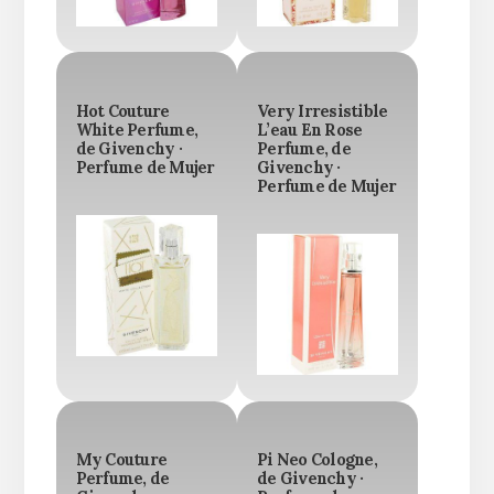
Hot Couture
Very Irresistible
White Perfume,
L’eau En Rose
de Givenchy ·
Perfume, de
Perfume de Mujer
Givenchy ·
Perfume de Mujer
My Couture
Pi Neo Cologne,
Perfume, de
de Givenchy ·