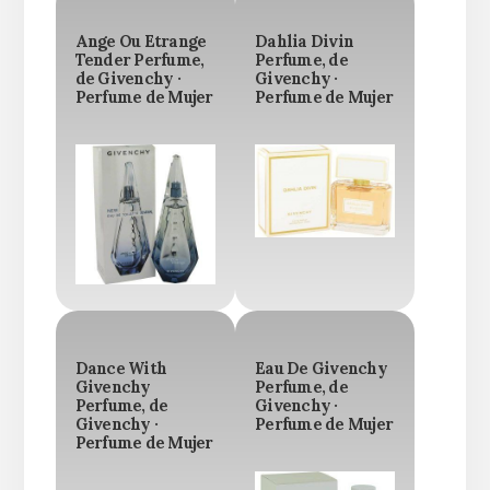
Ange Ou Etrange
Dahlia Divin
Tender Perfume,
Perfume, de
de Givenchy ·
Givenchy ·
Perfume de Mujer
Perfume de Mujer
Dance With
Eau De Givenchy
Givenchy
Perfume, de
Perfume, de
Givenchy ·
Givenchy ·
Perfume de Mujer
Perfume de Mujer