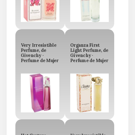
Very Irresistible
Organza First
Perfume, de
Light Perfume, de
Givenchy ·
Givenchy ·
Perfume de Mujer
Perfume de Mujer