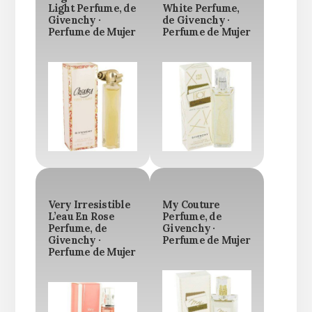
Light Perfume, de
White Perfume,
Givenchy ·
de Givenchy ·
Perfume de Mujer
Perfume de Mujer
Very Irresistible
My Couture
L’eau En Rose
Perfume, de
Perfume, de
Givenchy ·
Givenchy ·
Perfume de Mujer
Perfume de Mujer