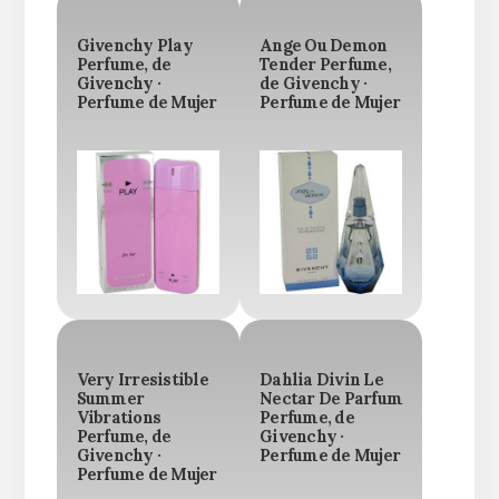
Givenchy Play
Ange Ou Demon
Perfume, de
Tender Perfume,
Givenchy ·
de Givenchy ·
Perfume de Mujer
Perfume de Mujer
Very Irresistible
Dahlia Divin Le
Summer
Nectar De Parfum
Vibrations
Perfume, de
Perfume, de
Givenchy ·
Givenchy ·
Perfume de Mujer
Perfume de Mujer