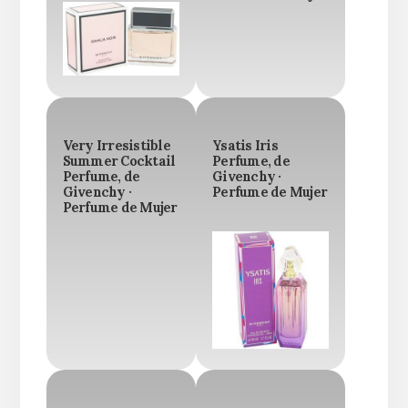
Very Irresistible
Ysatis Iris
Summer Cocktail
Perfume, de
Perfume, de
Givenchy ·
Givenchy ·
Perfume de Mujer
Perfume de Mujer