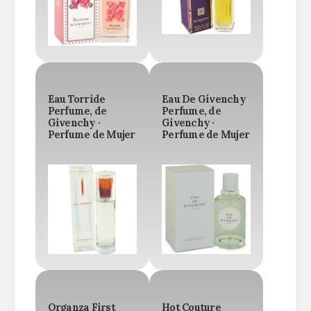
Eau Torride
Eau De Givenchy
Perfume, de
Perfume, de
Givenchy ·
Givenchy ·
Perfume de Mujer
Perfume de Mujer
Organza First
Hot Couture