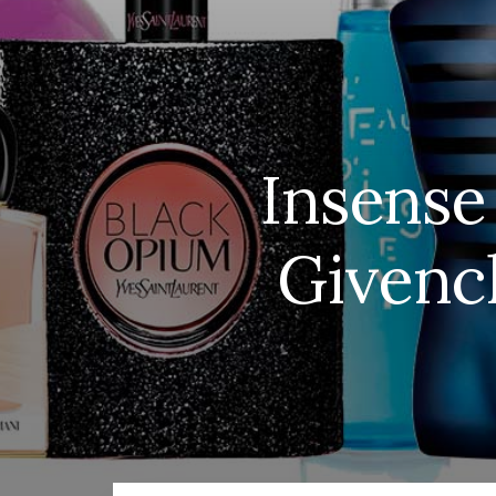
Insense
Givenc