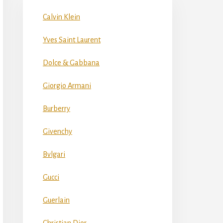
Calvin Klein
Yves Saint Laurent
Dolce & Gabbana
Giorgio Armani
Burberry
Givenchy
Bvlgari
Gucci
Guerlain