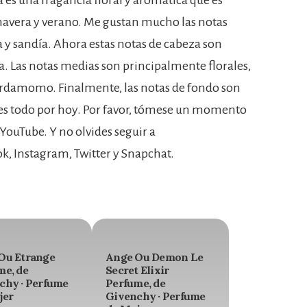
 es una fragancia floral y aromática que es
imavera y verano. Me gustan mucho las notas
 y sandía. Ahora estas notas de cabeza son
 Las notas medias son principalmente florales,
rdamomo. Finalmente, las notas de fondo son
o es todo por hoy. Por favor, tómese un momento
 YouTube. Y no olvides seguir a
, Instagram, Twitter y Snapchat.
Ou Etrange
Ange Ou Demon Le
me, de
Secret Elixir
chy · Perfume
Perfume, de
jer
Givenchy · Perfume