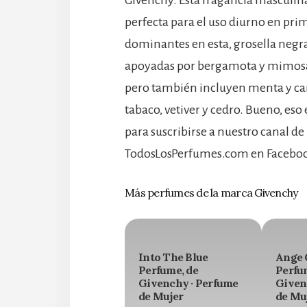
Givenchy. Esta fragancia masculina
perfecta para el uso diurno en pr
dominantes en esta, grosella negra
apoyadas por bergamota y mimosa.
pero también incluyen menta y ca
tabaco, vetiver y cedro. Bueno, es
para suscribirse a nuestro canal de
TodosLosPerfumes.com en Facebook
Más perfumes de la marca Givenchy
Into The Blue
Ange 
Perfume, de
Perfu
Givenchy · Perfume
Given
de Mujer
de Mu