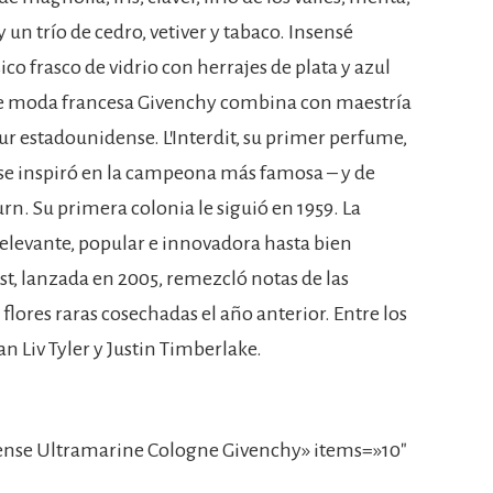
un trío de cedro, vetiver y tabaco. Insensé
co frasco de vidrio con herrajes de plata y azul
 de moda francesa Givenchy combina con maestría
ur estadounidense. L’Interdit, su primer perfume,
a se inspiró en la campeona más famosa – y de
. Su primera colonia le siguió en 1959. La
elevante, popular e innovadora hasta bien
est, lanzada en 2005, remezcló notas de las
 flores raras cosechadas el año anterior. Entre los
n Liv Tyler y Justin Timberlake.
ense Ultramarine Cologne Givenchy» items=»10″