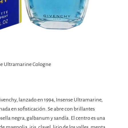
se Ultramarine Cologne
venchy, lanzado en 1994, Insense Ultramarine,
ada en sofisticación. Se abre con brillantes
sella negra, galbanum y sandía. El centro es una
magnolia, iris, clavel, lirio de los valles, menta,