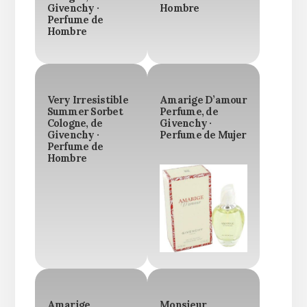
Givenchy ·
Hombre
Perfume de
Hombre
Very Irresistible
Amarige D’amour
Summer Sorbet
Perfume, de
Cologne, de
Givenchy ·
Givenchy ·
Perfume de Mujer
Perfume de
Hombre
Amarige
Monsieur