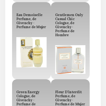
Eau Demoiselle
Gentlemen Only
Perfume, de
Casual Chic
Givenchy ·
Cologne, de
Perfume de Mujer
Givenchy ·
Perfume de
Hombre
Green Energy
Fleur D’interdit
Cologne, de
Perfume, de
Givenchy ·
Givenchy ·
Perfume de
Perfume de Mujer