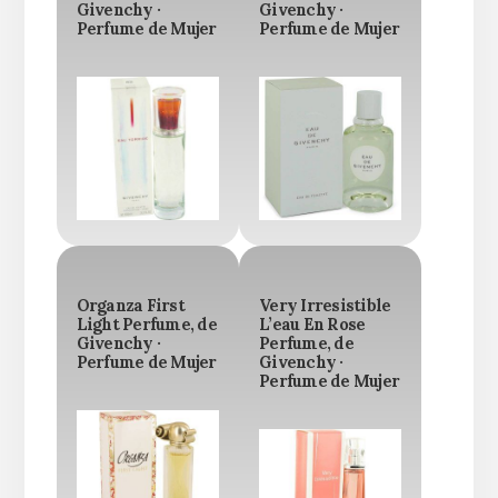
Givenchy ·
Givenchy ·
Perfume de Mujer
Perfume de Mujer
Organza First
Very Irresistible
Light Perfume, de
L’eau En Rose
Givenchy ·
Perfume, de
Perfume de Mujer
Givenchy ·
Perfume de Mujer