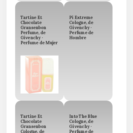
Tartine Et
Pi Extreme
Chocolate
Cologne, de
Gransenbon
Givenchy ·
Perfume, de
Perfume de
Givenchy ·
Hombre
Perfume de Mujer
Tartine Et
Into The Blue
Chocolate
Cologne, de
Gransenbon
Givenchy ·
Cologne, de
Perfume de