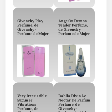
Givenchy Play
Ange Ou Demon
Perfume, de
Tender Perfume,
Givenchy ·
de Givenchy ·
Perfume de Mujer
Perfume de Mujer
Very Irresistible
Dahlia Divin Le
Summer
Nectar De Parfum
Vibrations
Perfume, de
Perfume, de
Givenchy ·