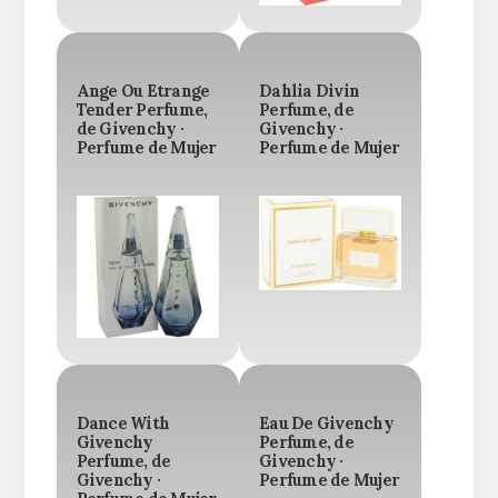
Ange Ou Etrange
Dahlia Divin
Tender Perfume,
Perfume, de
de Givenchy ·
Givenchy ·
Perfume de Mujer
Perfume de Mujer
Dance With
Eau De Givenchy
Givenchy
Perfume, de
Perfume, de
Givenchy ·
Givenchy ·
Perfume de Mujer