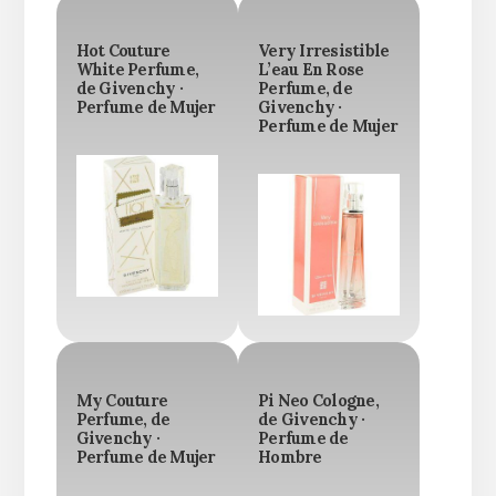
Hot Couture
Very Irresistible
White Perfume,
L’eau En Rose
de Givenchy ·
Perfume, de
Perfume de Mujer
Givenchy ·
Perfume de Mujer
My Couture
Pi Neo Cologne,
Perfume, de
de Givenchy ·
Givenchy ·
Perfume de
Perfume de Mujer
Hombre