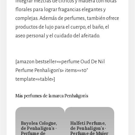
integrar mezclas de cítricos y madera con notas
florales para lograr fragancias elegantes y
complejas. Además de perfumes, también ofrece
productos de lujo para el cuerpo, el baño, el
aseo personal y el cuidado del afeitado.
[amazon bestseller=»perfume Oud De Nil
Perfume Penhaligon’s» items=»10″
template=»table»]
Más perfumes de la marca Penhaligon’s
Bayolea Cologne,
Halfeti Perfume,
de Penhaligon’s ·
de Penhaligon’s ·
Perfume de
Perfume de Mujer