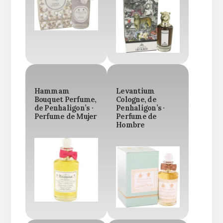
Hammam
Levantium
Bouquet Perfume,
Cologne, de
de Penhaligon’s ·
Penhaligon’s ·
Perfume de Mujer
Perfume de
Hombre