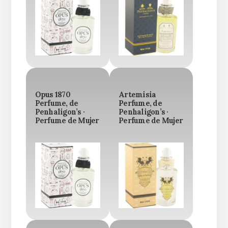
Opus 1870
Artemisia
Perfume, de
Perfume, de
Penhaligon’s ·
Penhaligon’s ·
Perfume de Mujer
Perfume de Mujer