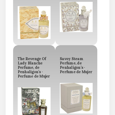
The Revenge Of
Savoy Steam
Lady Blanche
Perfume, de
Perfume, de
Penhaligon’s ·
Penhaligon’s ·
Perfume de Mujer
Perfume de Mujer