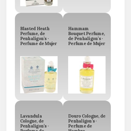
Blasted Heath
Hammam
Perfume, de
Bouquet Perfume,
Penhaligon’s ·
de Penhaligon’s ·
Perfume de Mujer
Perfume de Mujer
Lavandula
Douro Cologne, de
Cologne, de
Penhaligon’s ·
Penhaligon’s ·
Perfume de