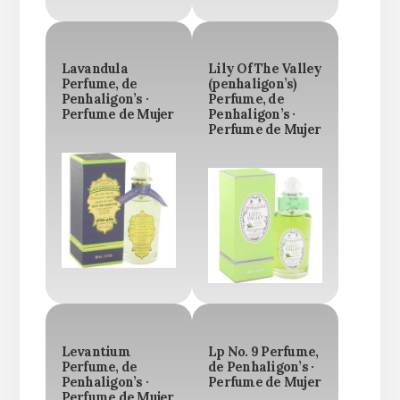
Lavandula
Lily Of The Valley
Perfume, de
(penhaligon’s)
Penhaligon’s ·
Perfume, de
Perfume de Mujer
Penhaligon’s ·
Perfume de Mujer
Levantium
Lp No. 9 Perfume,
Perfume, de
de Penhaligon’s ·
Penhaligon’s ·
Perfume de Mujer
Perfume de Mujer