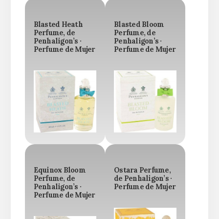
Blasted Heath
Blasted Bloom
Perfume, de
Perfume, de
Penhaligon’s ·
Penhaligon’s ·
Perfume de Mujer
Perfume de Mujer
Equinox Bloom
Ostara Perfume,
Perfume, de
de Penhaligon’s ·
Penhaligon’s ·
Perfume de Mujer
Perfume de Mujer