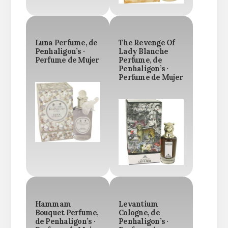
Luna Perfume, de
The Revenge Of
Penhaligon’s ·
Lady Blanche
Perfume de Mujer
Perfume, de
Penhaligon’s ·
Perfume de Mujer
Hammam
Levantium
Bouquet Perfume,
Cologne, de
de Penhaligon’s ·
Penhaligon’s ·