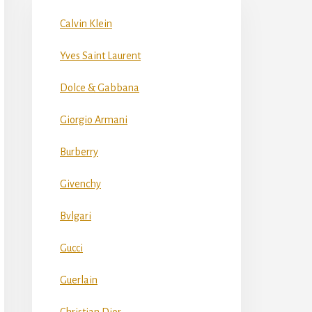
Calvin Klein
Yves Saint Laurent
Dolce & Gabbana
Giorgio Armani
Burberry
Givenchy
Bvlgari
Gucci
Guerlain