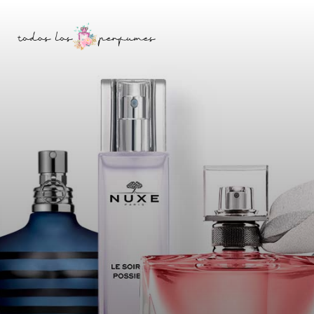
Saltar
Skip
a
to
la
content
barra
lateral
principal