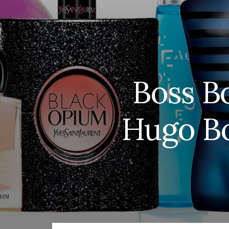
Boss B
Hugo Bo