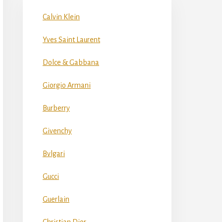
Calvin Klein
Yves Saint Laurent
Dolce & Gabbana
Giorgio Armani
Burberry
Givenchy
Bvlgari
Gucci
Guerlain