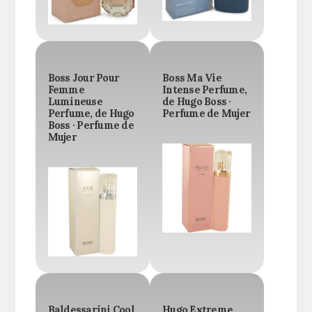
Boss Jour Pour
Boss Ma Vie
Femme
Intense Perfume,
Lumineuse
de Hugo Boss ·
Perfume, de Hugo
Perfume de Mujer
Boss · Perfume de
Mujer
Baldessarini Cool
Hugo Extreme