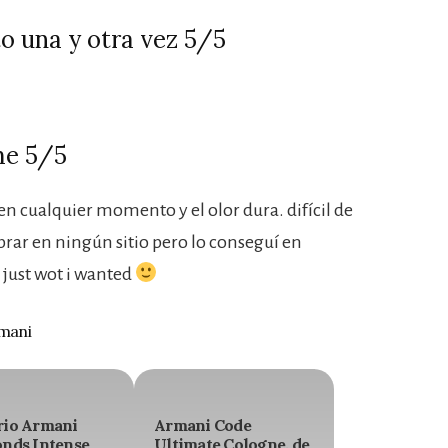
o una y otra vez 5/5
me 5/5
n cualquier momento y el olor dura. difícil de
rar en ningún sitio pero lo conseguí en
just wot i wanted
rmani
io Armani
Armani Code
nds Intense
Ultimate Cologne, de