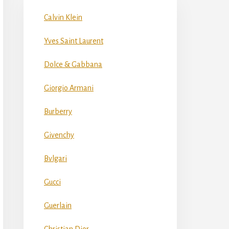
Calvin Klein
Yves Saint Laurent
Dolce & Gabbana
Giorgio Armani
Burberry
Givenchy
Bvlgari
Gucci
Guerlain