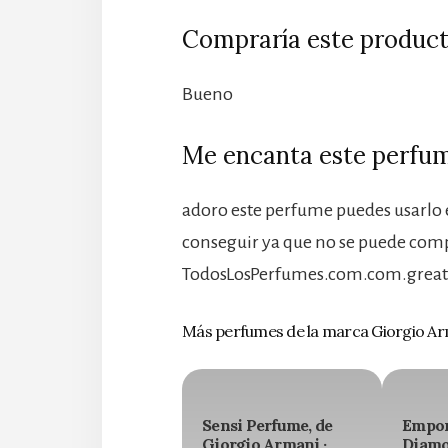
Compraría este product
Bueno
Me encanta este perfu
adoro este perfume puedes usarlo e
conseguir ya que no se puede comp
TodosLosPerfumes.com.com.great 
Más perfumes de la marca Giorgio A
Sensi Perfume, de
Empor
Giorgio Armani ·
Diamo