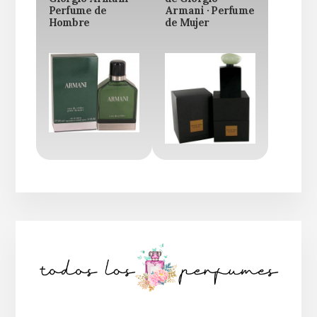
Perfume de
Armani · Perfume
Hombre
de Mujer
Barra
lateral
principal