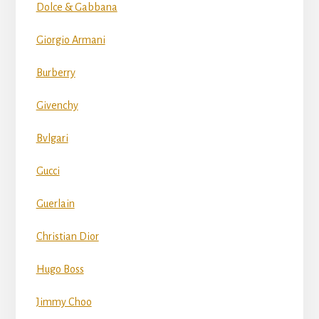
Dolce & Gabbana
Giorgio Armani
Burberry
Givenchy
Bvlgari
Gucci
Guerlain
Christian Dior
Hugo Boss
Jimmy Choo