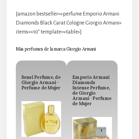
[amazon bestseller=»perfume Emporio Armani
Diamonds Black Carat Cologne Giorgio Armani»
items=»10″ template=»table»]
Más perfumes de la marca Giorgio Armani
Sensi Perfume, de
Emporio Armani
Giorgio Armani ·
Diamonds
Perfume de Mujer
Intense Perfume,
de Giorgio
Armani · Perfume
de Mujer