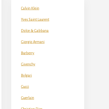
Calvin Klein
Yves Saint Laurent
Dolce & Gabbana
Giorgio Armani
Burberry
Givenchy
Bvlgari
Gucci
Guerlain