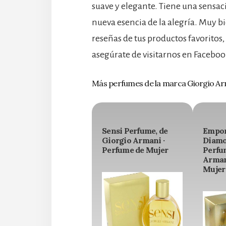
suave y elegante. Tiene una sensac
nueva esencia de la alegría. Muy bi
reseñas de tus productos favoritos,
asegúrate de visitarnos en Faceboo
Más perfumes de la marca Giorgio A
Sensi Perfume, de
Empor
Giorgio Armani ·
Diamo
Perfume de Mujer
Perfu
Arman
Mujer