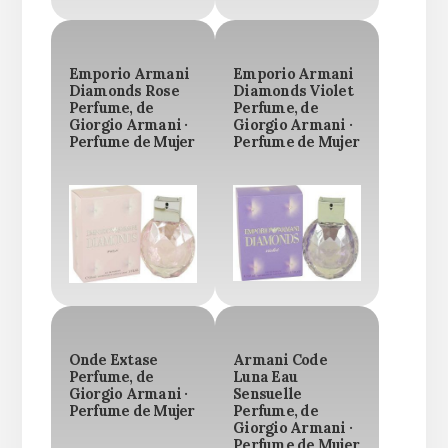
Emporio Armani
Emporio Armani
Diamonds Rose
Diamonds Violet
Perfume, de
Perfume, de
Giorgio Armani ·
Giorgio Armani ·
Perfume de Mujer
Perfume de Mujer
Onde Extase
Armani Code
Perfume, de
Luna Eau
Giorgio Armani ·
Sensuelle
Perfume de Mujer
Perfume, de
Giorgio Armani ·
Perfume de Mujer