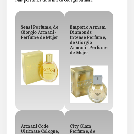
Más perfumes de la marca Giorgio Armani
Sensi Perfume, de
Emporio Armani
Giorgio Armani ·
Diamonds
Perfume de Mujer
Intense Perfume,
de Giorgio
Armani · Perfume
de Mujer
Armani Code
City Glam
Ultimate Cologne,
Perfume, de