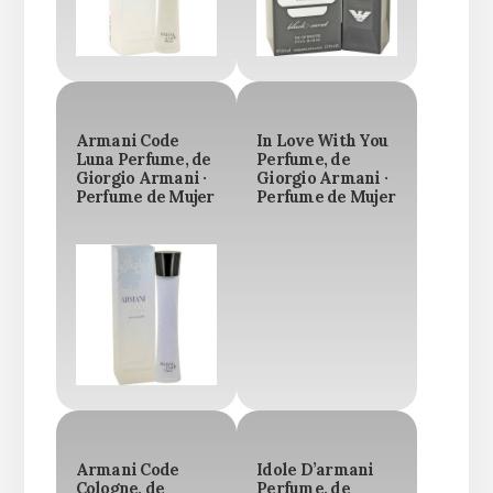
Armani Code
In Love With You
Luna Perfume, de
Perfume, de
Giorgio Armani ·
Giorgio Armani ·
Perfume de Mujer
Perfume de Mujer
Armani Code
Idole D’armani
Cologne, de
Perfume, de