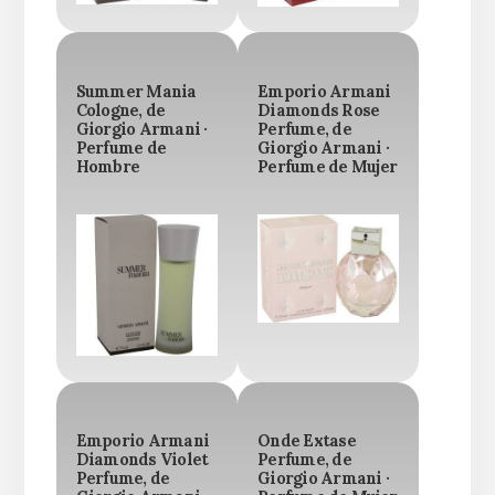
Summer Mania
Emporio Armani
Cologne, de
Diamonds Rose
Giorgio Armani ·
Perfume, de
Perfume de
Giorgio Armani ·
Hombre
Perfume de Mujer
Emporio Armani
Onde Extase
Diamonds Violet
Perfume, de
Perfume, de
Giorgio Armani ·