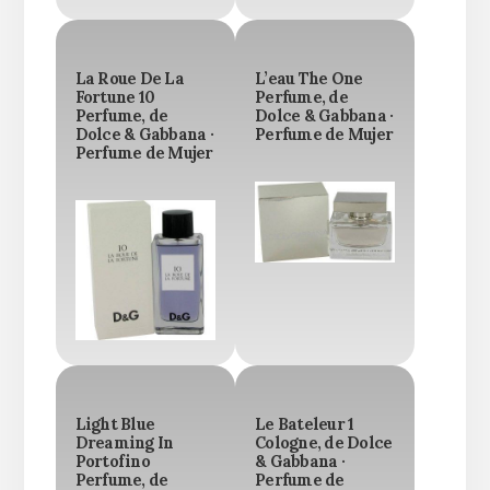
La Roue De La
L’eau The One
Fortune 10
Perfume, de
Perfume, de
Dolce & Gabbana ·
Dolce & Gabbana ·
Perfume de Mujer
Perfume de Mujer
Light Blue
Le Bateleur 1
Dreaming In
Cologne, de Dolce
Portofino
& Gabbana ·
Perfume, de
Perfume de