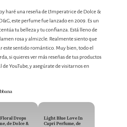
oy haré una reseña de L’Imperatrice de Dolce &
 D&G, este perfume fue lanzado en 2009. Es un
ntúa tu belleza y tu confianza. Está lleno de
iclamen rosa y almizcle. Realmente siento que
r este sentido romántico. Muy bien, todo el
da, si quieres ver más reseñas de tus productos
al de YouTube, y asegúrate de visitarnos en
abbana
Floral Drops
Light Blue Love In
me, de Dolce &
Capri Perfume, de