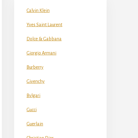
Calvin Klein
Yves Saint Laurent
Dolce & Gabbana
Giorgio Armani
Burberry
Givenchy
Bvlgari
Gucci
Guerlain