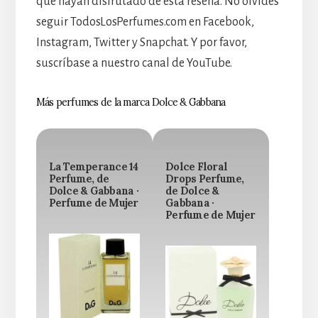
que hayan disfrutado de esta reseña. No olvides
seguir TodosLosPerfumes.com en Facebook,
Instagram, Twitter y Snapchat. Y por favor,
suscríbase a nuestro canal de YouTube.
Más perfumes de la marca Dolce & Gabbana
La Temperance 14
Dolce Floral
Perfume, de
Drops Perfume,
Dolce & Gabbana ·
de Dolce &
Perfume de Mujer
Gabbana ·
Perfume de Mujer