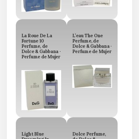
La Roue De La
L’eau The One
Fortune 10
Perfume, de
Perfume, de
Dolce & Gabbana ·
Dolce & Gabbana ·
Perfume de Mujer
Perfume de Mujer
Light Blue
Dolce Perfume,