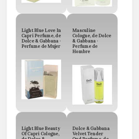
Light Blue Love In
Masculine
Capri Perfume, de
Cologne, de Dolce
Dolce & Gabbana ·
& Gabbana ·
Perfume de Mujer
Perfume de
Hombre
Light Blue Beauty
Dolce & Gabbana
Of Capri Cologne,
Velvet Tender