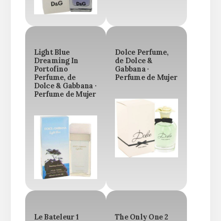
Light Blue
Dolce Perfume,
Dreaming In
de Dolce &
Portofino
Gabbana ·
Perfume, de
Perfume de Mujer
Dolce & Gabbana ·
Perfume de Mujer
Le Bateleur 1
The Only One 2