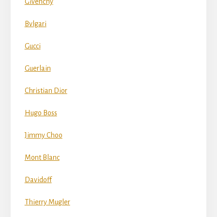
Givenchy
Bvlgari
Gucci
Guerlain
Christian Dior
Hugo Boss
Jimmy Choo
Mont Blanc
Davidoff
Thierry Mugler