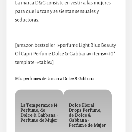
La marca D&G consiste en vestir a las mujeres
para que luzcan y se sientan sensuales y
seductoras.
[amazon bestseller=»perfume Light Blue Beauty
Of Capri Perfume Dolce & Gabbana» items=»10″
template=»table»]
Más perfumes de la marca Dolce & Gabbana
La Temperance 14
Dolce Floral
Perfume, de
Drops Perfume,
Dolce & Gabbana ·
de Dolce &
Perfume de Mujer
Gabbana ·
Perfume de Mujer