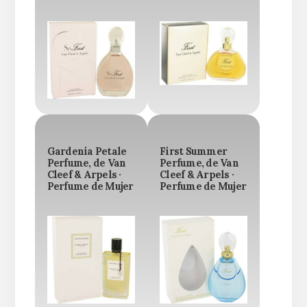
Gardenia Petale
First Summer
Perfume, de Van
Perfume, de Van
Cleef & Arpels ·
Cleef & Arpels ·
Perfume de Mujer
Perfume de Mujer