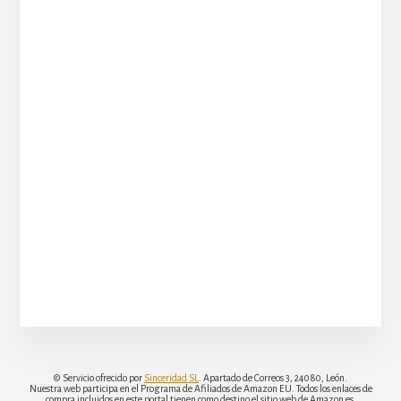
© Servicio ofrecido por
Sinceridad SL
. Apartado de Correos 3, 24080, León.
Nuestra web participa en el Programa de Afiliados de Amazon EU. Todos los enlaces de
compra incluidos en este portal tienen como destino el sitio web de Amazon.es.