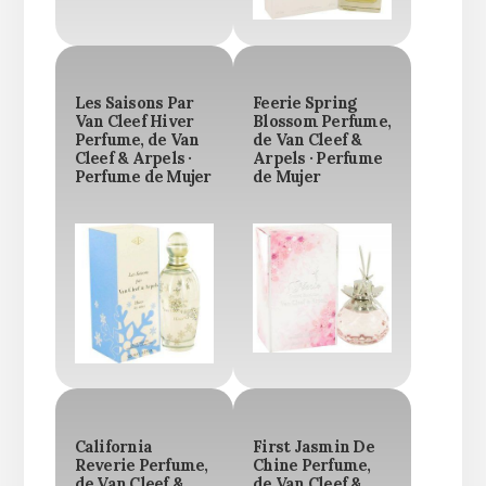
Les Saisons Par
Feerie Spring
Van Cleef Hiver
Blossom Perfume,
Perfume, de Van
de Van Cleef &
Cleef & Arpels ·
Arpels · Perfume
Perfume de Mujer
de Mujer
California
First Jasmin De
Reverie Perfume,
Chine Perfume,
de Van Cleef &
de Van Cleef &