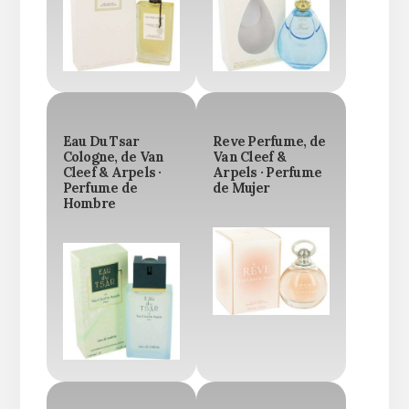
Eau Du Tsar
Reve Perfume, de
Cologne, de Van
Van Cleef &
Cleef & Arpels ·
Arpels · Perfume
Perfume de
de Mujer
Hombre