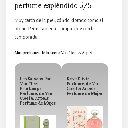
perfume espléndido 5/5
Muy cerca de la piel, cálido, dorado como el
otoño. Perfectamente compatible con la
temporada.
Más perfumes de la marca Van Cleef & Arpels
Les Saisons Par
Reve Elixir
Van Cleef
Perfume, de Van
Printemps
Cleef & Arpels ·
Perfume, de Van
Perfume de Mujer
Cleef & Arpels ·
Perfume de Mujer