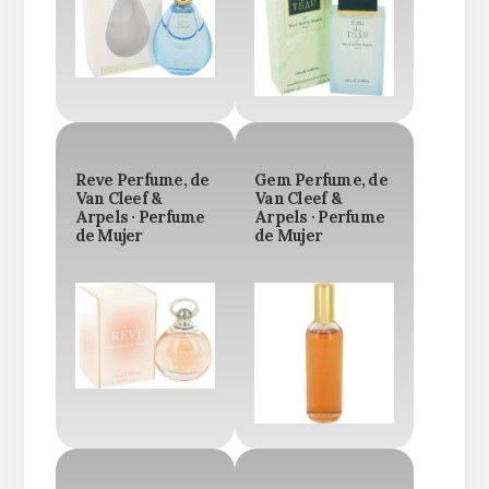
Reve Perfume, de
Gem Perfume, de
Van Cleef &
Van Cleef &
Arpels · Perfume
Arpels · Perfume
de Mujer
de Mujer