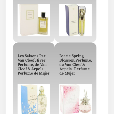
Les Saisons Par
Feerie Spring
Van Cleef Hiver
Blossom Perfume,
Perfume, de Van
de Van Cleef &
Cleef & Arpels ·
Arpels · Perfume
Perfume de Mujer
de Mujer