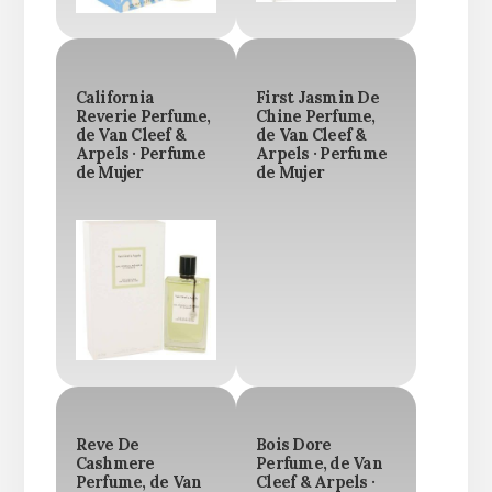
California
First Jasmin De
Reverie Perfume,
Chine Perfume,
de Van Cleef &
de Van Cleef &
Arpels · Perfume
Arpels · Perfume
de Mujer
de Mujer
Reve De
Bois Dore
Cashmere
Perfume, de Van
Perfume, de Van
Cleef & Arpels ·