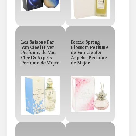
Les Saisons Par
Feerie Spring
Van Cleef Hiver
Blossom Perfume,
Perfume, de Van
de Van Cleef &
Cleef & Arpels ·
Arpels · Perfume
Perfume de Mujer
de Mujer