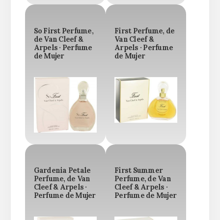
So First Perfume,
First Perfume, de
de Van Cleef &
Van Cleef &
Arpels · Perfume
Arpels · Perfume
de Mujer
de Mujer
Gardenia Petale
First Summer
Perfume, de Van
Perfume, de Van
Cleef & Arpels ·
Cleef & Arpels ·
Perfume de Mujer
Perfume de Mujer