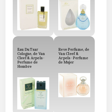
Eau Du Tsar
Reve Perfume, de
Cologne, de Van
Van Cleef &
Cleef & Arpels ·
Arpels · Perfume
Perfume de
de Mujer
Hombre