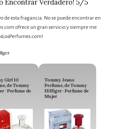
ro Encontrar Verdadero! 5/5
 de esta fragancia. No se puede encontrar en
s.com ofrece un gran servicio y siempre me
dosLosPerfumes.com!
figer
 Girl 10
Tommy Jeans
me, de Tommy
Perfume, de Tommy
er · Perfume de
Hilfiger · Perfume de
Mujer