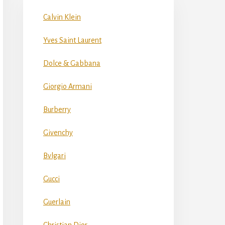
Calvin Klein
Yves Saint Laurent
Dolce & Gabbana
Giorgio Armani
Burberry
Givenchy
Bvlgari
Gucci
Guerlain