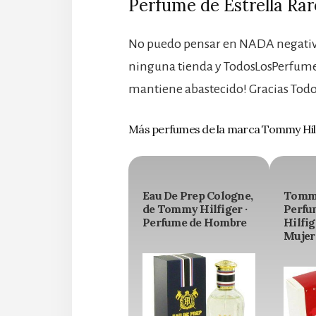
Perfume de Estrella Ra
No puedo pensar en NADA negativo
ninguna tienda y TodosLosPerfume
mantiene abastecido! Gracias To
Más perfumes de la marca Tommy Hil
Eau De Prep Cologne,
Tommy
de Tommy Hilfiger ·
Perfu
Perfume de Hombre
Hilfig
Mujer