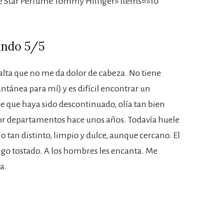
 Star Perfume Tommy Hilfiger» items=»10″
ando 5/5
 alta que no me da dolor de cabeza. No tiene
ntánea para mí) y es difícil encontrar un
e que haya sido descontinuado, olía tan bien
or departamentos hace unos años. Todavía huele
 tan distinto, limpio y dulce, aunque cercano. El
rigo tostado. A los hombres les encanta. Me
a.