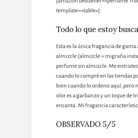
[amazon bestseller=»perfume True
template=»table»]
Todo lo que estoy busc
Esta es la única fragancia de gama
almizcle (almizcle = migraña insta
perfume sin almizcle. Me entristec
cuando lo compré en las tiendas p
bien cuando lo ordeno aquí, pero no
olor es a garbanzo y un toque de t
encanta. Mi fragancia característic
OBSERVADO 5/5