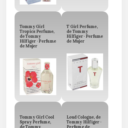
Tommy Girl
T Girl Perfume,
Tropics Perfume,
de Tommy
de Tommy
Hilfiger · Perfume
Hilfiger · Perfume
de Mujer
de Mujer
Tommy Girl Cool
Loud Cologne, de
Spray Perfume,
Tommy Hilfiger ·
de Tommy
Perfume de