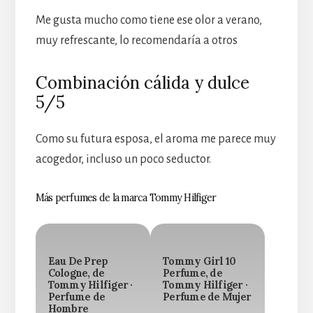
Me gusta mucho como tiene ese olor a verano,
muy refrescante, lo recomendaría a otros
Combinación cálida y dulce
5/5
Como su futura esposa, el aroma me parece muy
acogedor, incluso un poco seductor.
Más perfumes de la marca Tommy Hilfiger
Eau De Prep
Tommy Girl 10
Cologne, de
Perfume, de
Tommy Hilfiger ·
Tommy Hilfiger ·
Perfume de
Perfume de Mujer
Hombre