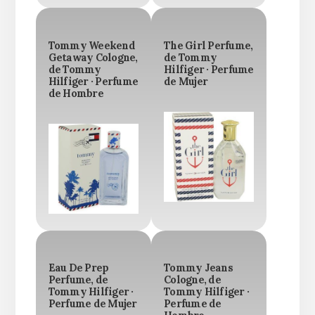
Tommy Weekend
The Girl Perfume,
Getaway Cologne,
de Tommy
de Tommy
Hilfiger · Perfume
Hilfiger · Perfume
de Mujer
de Hombre
Eau De Prep
Tommy Jeans
Perfume, de
Cologne, de
Tommy Hilfiger ·
Tommy Hilfiger ·
Perfume de Mujer
Perfume de