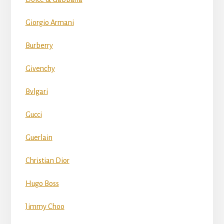
Giorgio Armani
Burberry
Givenchy
Bvlgari
Gucci
Guerlain
Christian Dior
Hugo Boss
Jimmy Choo