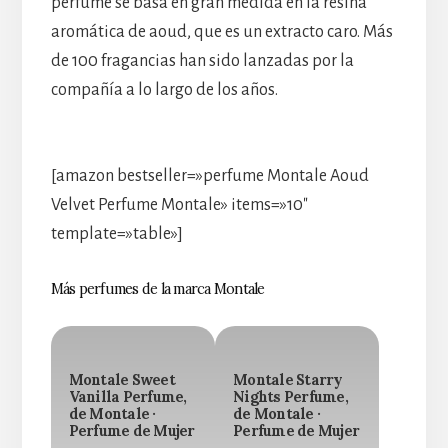
perfume se basa en gran medida en la resina
aromática de aoud, que es un extracto caro. Más
de 100 fragancias han sido lanzadas por la
compañía a lo largo de los años.
[amazon bestseller=»perfume Montale Aoud
Velvet Perfume Montale» items=»10″
template=»table»]
Más perfumes de la marca Montale
Montale Sweet
Montale Starry
Vanilla Perfume,
Nights Perfume,
de Montale ·
de Montale ·
Perfume de Mujer
Perfume de Mujer