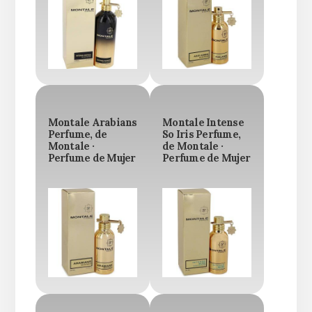
Montale Arabians
Montale Intense
Perfume, de
So Iris Perfume,
Montale ·
de Montale ·
Perfume de Mujer
Perfume de Mujer